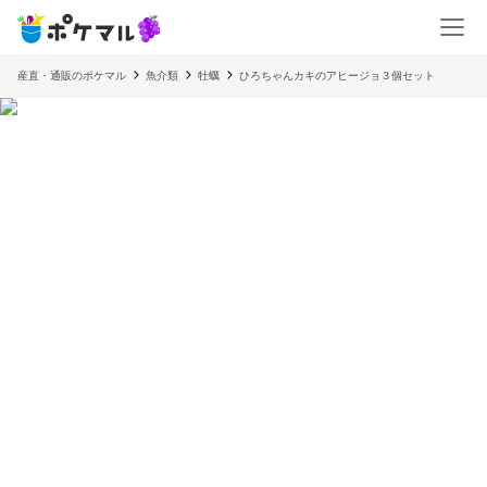
産直・通販のポケマル
魚介類
牡蠣
ひろちゃんカキのアヒージョ３個セット