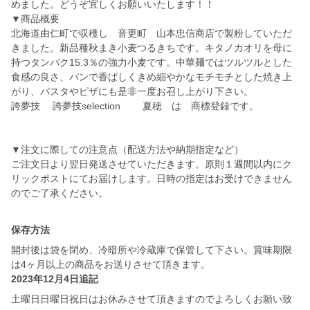
めました。どうぞ宜しくお願いいたします！！
▼商品概要
北海道由仁町で収穫し 音更町 山本忠信商店で製粉していただ
きました。新品種秋まき小麦つるきちです。キタノカオリを母に
持つタンパク15.3％の強力小麦です。中華麺ではツルツルとした
食感の良さ、パンで香ばしくきめ細やかなモチモチとした焼き上
がり、パスタやピザにも是非一度お召し上がり下さい。
誇夢技 誇夢技selection 夏穂 は 商標登録です。
▼注文に際しての注意点（配送方法や納期指定など）
ご注文日より翌日発送させていただきます。原則１週間以内にク
リックポストにてお届けします。日時の指定はお受けできません
のでご了承ください。
保存方法
開封後は袋を閉め、冷暗所や冷蔵庫で保管して下さい。賞味期限
は4ヶ月以上の商品をお送りさせて頂きます。
2023年12月4日追記
土曜日日曜日祝日はお休みさせて頂きますのでよろしくお願い致