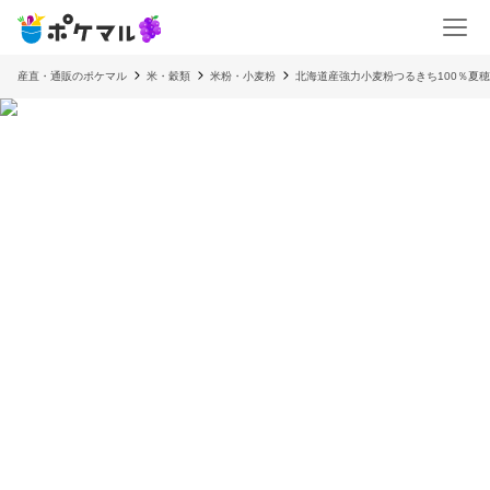
産直・通販のポケマル
米・穀類
米粉・小麦粉
北海道産強力小麦粉つるきち100％夏穂8