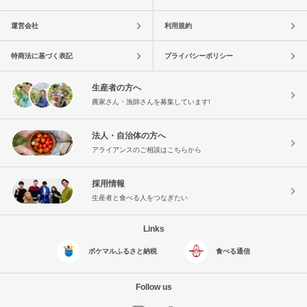
運営会社
利用規約
特商法に基づく表記
プライバシーポリシー
生産者の方へ
農家さん・漁師さんを募集しています!
法人・自治体の方へ
アライアンスのご相談はこちらから
採用情報
生産者と食べる人をつなぎたい
Links
ポケマルふるさと納税
食べる通信
Follow us