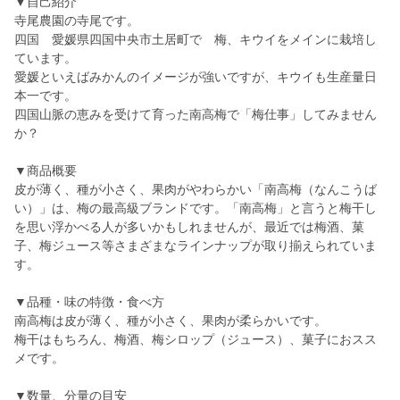
▼自己紹介
寺尾農園の寺尾です。
四国 愛媛県四国中央市土居町で 梅、キウイをメインに栽培し
ています。
愛媛といえばみかんのイメージが強いですが、キウイも生産量日
本一です。
四国山脈の恵みを受けて育った南高梅で「梅仕事」してみません
か？
▼商品概要
皮が薄く、種が小さく、果肉がやわらかい「南高梅（なんこうば
い）」は、梅の最高級ブランドです。「南高梅」と言うと梅干し
を思い浮かべる人が多いかもしれませんが、最近では梅酒、菓
子、梅ジュース等さまざまなラインナップが取り揃えられていま
す。
▼品種・味の特徴・食べ方
南高梅は皮が薄く、種が小さく、果肉が柔らかいです。
梅干はもちろん、梅酒、梅シロップ（ジュース）、菓子におスス
メです。
▼数量、分量の目安