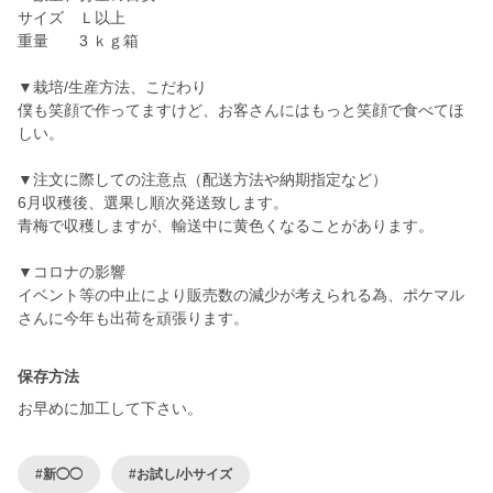
サイズ Ｌ以上
重量 3 ｋｇ箱
▼栽培/生産方法、こだわり
僕も笑顔で作ってますけど、お客さんにはもっと笑顔で食べてほ
しい。
▼注文に際しての注意点（配送方法や納期指定など）
6月収穫後、選果し順次発送致します。
青梅で収穫しますが、輸送中に黄色くなることがあります。
▼コロナの影響
イベント等の中止により販売数の減少が考えられる為、ポケマル
さんに今年も出荷を頑張ります。
保存方法
お早めに加工して下さい。
#新◯◯
#お試し/小サイズ