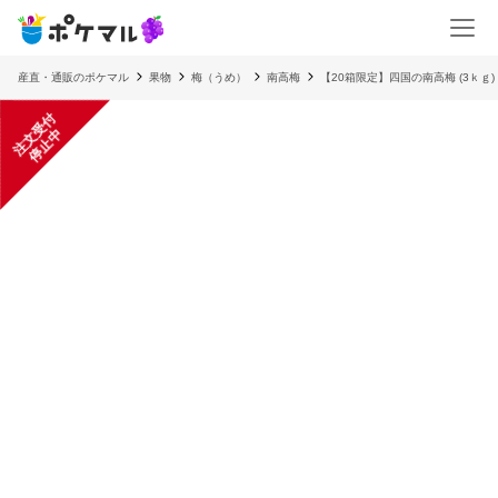
産直・通販のポケマル
果物
梅（うめ）
南高梅
【20箱限定】四国の南高梅 (3ｋｇ
注
文
受
付
停
止
中