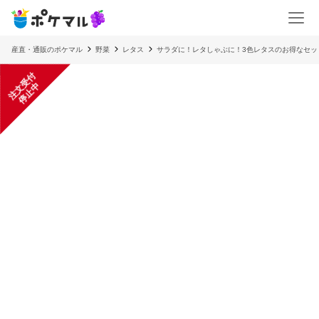
産直・通販のポケマル
野菜
レタス
サラダに！レタしゃぶに！3色レタスのお得なセッ
注
文
受
付
停
止
中