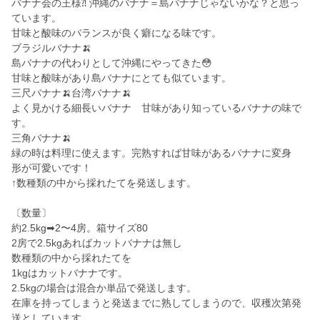
バナナ会の王様⁈ 沖縄のバナナ＝島バナナじゃないかな？と思っ
ています。
甘味と酸味のバランスが良く癖になる味です。
ブラジルバナナ🍌
島バナナの代わりとして沖縄にやってきた😳
甘味と酸味があり島バナナにとても似ています。
三尺バナナ🍌台湾バナナ🍌
よく見かける細長いバナナ 甘味があり知っているバナナの味で
す。
三角バナナ🍌
緑の時は料理に使えます。完熟すれば甘味があるバナナに変身
形が可愛いです！
↑数種類の中から採れたてを発送します。
〔数量〕
約2.5kg➡︎2〜4房。箱サイズ80
2房で2.5kgあればカットバナナは無し
数種類の中から採れたてを
1kgはカットバナナです。
2.5kgの場合は混合か単品で発送します。
在庫を持ってしまうと発送までに熟してしまうので、収穫次第発
送としています。