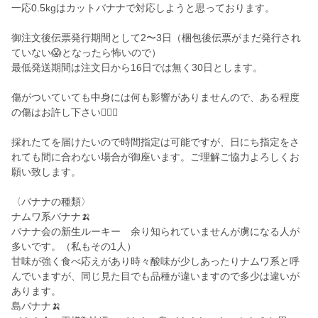
一応0.5kgはカットバナナで対応しようと思っております。
御注文後伝票発行期間として2〜3日（梱包後伝票がまだ発行され
ていない😱となったら怖いので）
最低発送期間は注文日から16日では無く30日とします。
傷がついていても中身には何も影響がありませんので、ある程度
の傷はお許し下さい🙇🏽‍♂️
採れたてを届けたいので時間指定は可能ですが、日にち指定をさ
れても間に合わない場合が御座います。ご理解ご協力よろしくお
願い致します。
〈バナナの種類〉
ナムワ系バナナ🍌
バナナ会の新生ルーキー 余り知られていませんが虜になる人が
多いです。（私もその1人）
甘味が強く食べ応えがあり時々酸味が少しあったりナムワ系と呼
んでいますが、同じ見た目でも品種が違いますので多少は違いが
あります。
島バナナ🍌