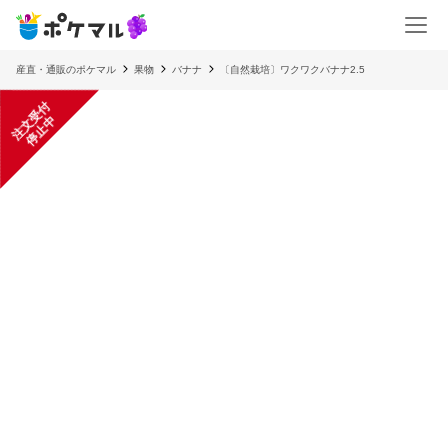
産直・通販のポケマル
果物
バナナ
〔自然栽培〕ワクワクバナナ2.5
注
文
受
付
停
止
中