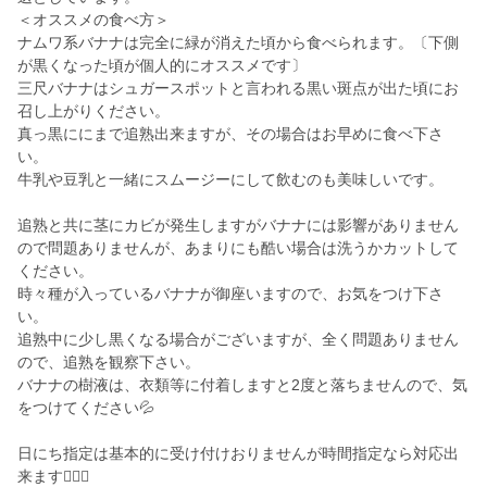
＜オススメの食べ方＞
ナムワ系バナナは完全に緑が消えた頃から食べられます。〔下側
が黒くなった頃が個人的にオススメです〕
三尺バナナはシュガースポットと言われる黒い斑点が出た頃にお
召し上がりください。
真っ黒ににまで追熟出来ますが、その場合はお早めに食べ下さ
い。
牛乳や豆乳と一緒にスムージーにして飲むのも美味しいです。
追熟と共に茎にカビが発生しますがバナナには影響がありません
ので問題ありませんが、あまりにも酷い場合は洗うかカットして
ください。
時々種が入っているバナナが御座いますので、お気をつけ下さ
い。
追熟中に少し黒くなる場合がございますが、全く問題ありません
ので、追熟を観察下さい。
バナナの樹液は、衣類等に付着しますと2度と落ちませんので、気
をつけてください💦
日にち指定は基本的に受け付けおりませんが時間指定なら対応出
来ます🙆🏽‍♂️