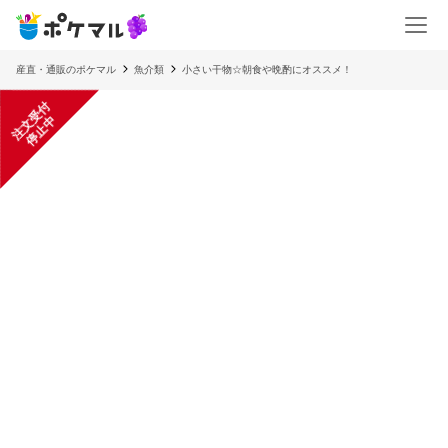
産直・通販のポケマル
魚介類
小さい干物☆朝食や晩酌にオススメ！
注
文
受
付
停
止
中