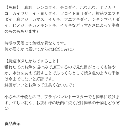
【魚種】 真鯛、レンコダイ、チコダイ、ホウボウ、ミノカサ
ゴ、カイワリ、イトヨリダイ、ソコイトヨリダイ、横筋フエフキ
ダイ、真アジ、カマス、イサキ、フエフキダイ、シキシマハナダ
イ、ヒメジ、チカメキントキ、イサキなど（大きさによって半身
のものもあります）
時期や天候にて魚種が異なります。
何が届くかは届いてからのお楽しみに♪
【急速冷凍だからできること】
獲れたてのお魚を塩のみで加工するので見た目がとっても鮮や
か、水分をあえて残すことでふっくらとして焼き魚のような干物
は今までにないと好評です。
鮮度がいいとお魚って生臭くないんです！
小さめの干物なので、フライパンやトースターでも簡単に焼けま
す、忙しい朝や、お疲れ様の晩酌に焼くだけ簡単の干物をどうぞ
😊
食品表示