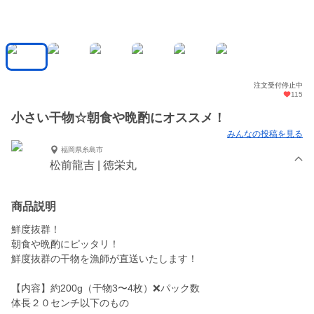
注文受付停止中
115
小さい干物☆朝食や晩酌にオススメ！
みんなの投稿を見る
福岡県糸島市
松前龍吉 | 徳栄丸
商品説明
鮮度抜群！
朝食や晩酌にピッタリ！
鮮度抜群の干物を漁師が直送いたします！
【内容】約200g（干物3〜4枚）❌パック数
体長２０センチ以下のもの