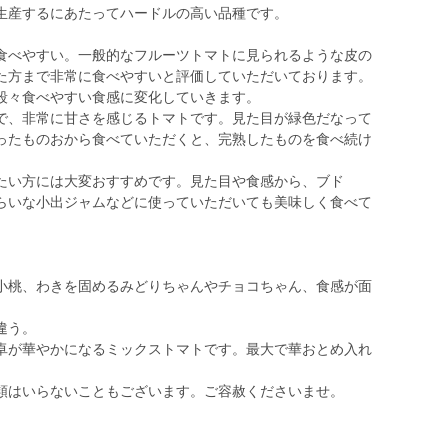
生産するにあたってハードルの高い品種です。
食べやすい。一般的なフルーツトマトに見られるような皮の
た方まで非常に食べやすいと評価していただいております。
段々食べやすい食感に変化していきます。
で、非常に甘さを感じるトマトです。見た目が緑色だなって
ったものおから食べていただくと、完熟したものを食べ続け
たい方には大変おすすめです。見た目や食感から、ブド
らいな小出ジャムなどに使っていただいても美味しく食べて
小桃、わきを固めるみどりちゃんやチョコちゃん、食感が面
違う。
卓が華やかになるミックストマトです。最大で華おとめ入れ
類はいらないこともございます。ご容赦くださいませ。