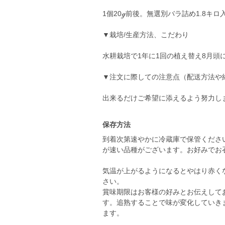
1個20ℊ前後。無選別バラ詰め1.8キロ
▼栽培/生産方法、こだわり
水耕栽培で1年に1回の植え替え8月頭
▼注文に際しての注意点（配送方法や
出来るだけご希望に添えるよう努力し
保存方法
到着次第速やかに冷蔵庫で保管くださ
が速い品種がございます。お好みでお
気温が上がるようになるとやはり赤く
さい。
賞味期限はお客様の好みとお伝えして
す。追熟することで味が変化していき
ます。