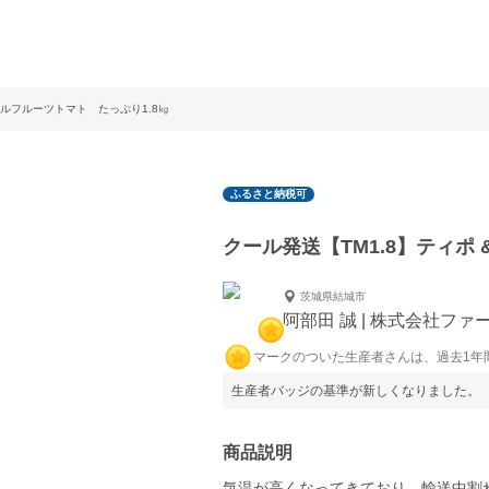
ラフルフルーツトマト たっぷり1.8㎏
ふるさと納税可
クール発送【TM1.8】ティポ
茨城県結城市
阿部田 誠 | 株式会社ファ
マークのついた生産者さんは、過去1年
生産者バッジの基準が新しくなりました。
商品説明
気温が高くなってきており、輸送中割