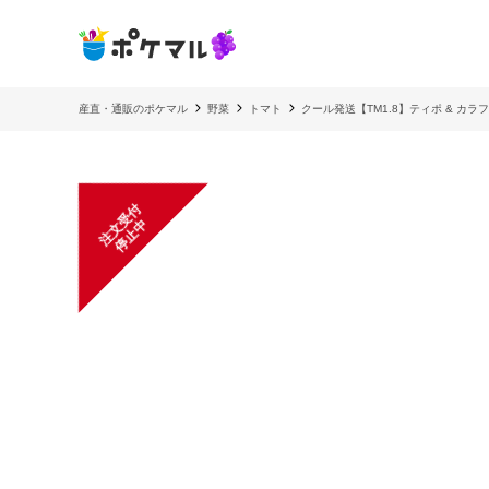
産直・通販のポケマル
野菜
トマト
クール発送【TM1.8】ティポ & カ
注
文
受
付
停
止
中