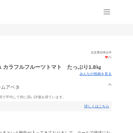
注文受付停止中
21
 & カラフルフルーツトマト たっぷり1.8㎏
みんなの投稿を見る
ームアベタ
間で平均して特に高い評価を得ています。
詳しくはこちら
れるという報告が入ってきておりまして、クールで発送にな