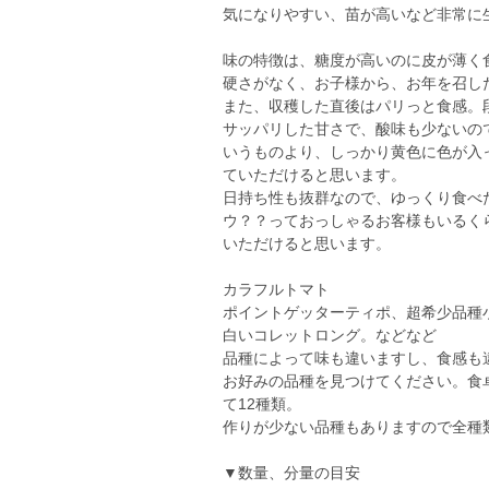
気になりやすい、苗が高いなど非常に
味の特徴は、糖度が高いのに皮が薄く
硬さがなく、お子様から、お年を召し
また、収穫した直後はパリっと食感。
サッパリした甘さで、酸味も少ないの
いうものより、しっかり黄色に色が入
ていただけると思います。
日持ち性も抜群なので、ゆっくり食べ
ウ？？っておっしゃるお客様もいるく
いただけると思います。
カラフルトマト
ポイントゲッターティポ、超希少品種
白いコレットロング。などなど
品種によって味も違いますし、食感も
お好みの品種を見つけてください。食
て12種類。
作りが少ない品種もありますので全種
▼数量、分量の目安