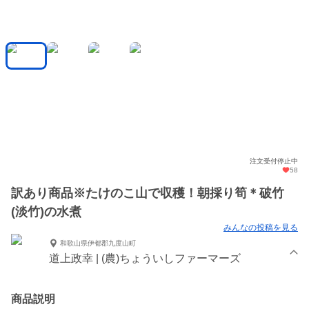
注文受付停止中
58
訳あり商品※たけのこ山で収穫！朝採り筍＊破竹
(淡竹)の水煮
みんなの投稿を見る
和歌山県伊都郡九度山町
道上政幸 | (農)ちょういしファーマーズ
商品説明