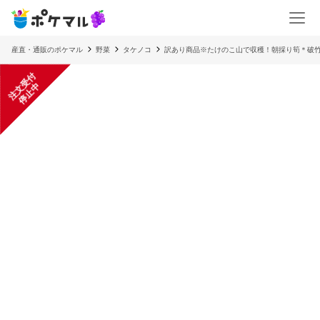
産直・通販のポケマル
野菜
タケノコ
訳あり商品※たけのこ山で収穫！朝採り筍＊破竹
注
文
受
付
停
止
中