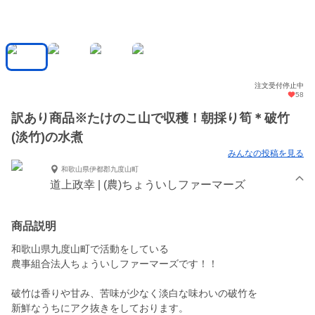
注文受付停止中
58
訳あり商品※たけのこ山で収穫！朝採り筍＊破竹
(淡竹)の水煮
みんなの投稿を見る
和歌山県伊都郡九度山町
道上政幸 | (農)ちょういしファーマーズ
商品説明
和歌山県九度山町で活動をしている
農事組合法人ちょういしファーマーズです！！
破竹は香りや甘み、苦味が少なく淡白な味わいの破竹を
新鮮なうちにアク抜きをしております。