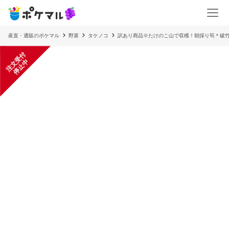
産直・通販のポケマル
野菜
タケノコ
訳あり商品※たけのこ山で収穫！朝採り筍＊破竹
注
文
受
付
停
止
中