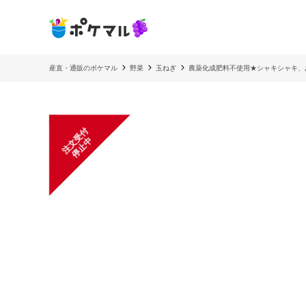
産直・通販のポケマル
野菜
玉ねぎ
農薬化成肥料不使用★シャキシャキ、
注
文
受
付
停
止
中