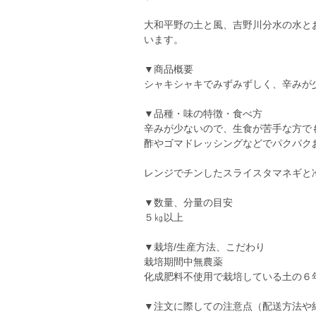
大和平野の土と風、吉野川分水の水と
います。
▼商品概要
シャキシャキでみずみずしく、辛みが
▼品種・味の特徴・食べ方
辛みが少ないので、生食が苦手な方で
酢やゴマドレッシングなどでパクパク
レンジでチンしたスライスタマネギと
▼数量、分量の目安
５㎏以上
▼栽培/生産方法、こだわり
栽培期間中無農薬
化成肥料不使用で栽培している土の６
▼注文に際しての注意点（配送方法や