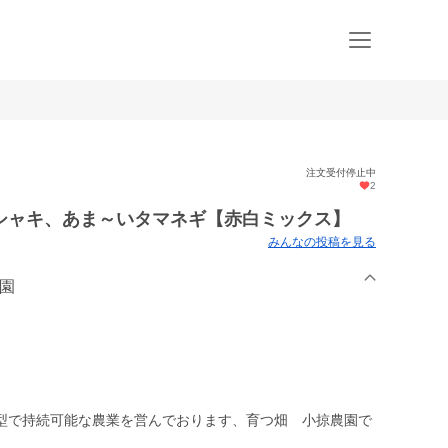
注文受付停止中
2
シャキ、あま～いタマネギ【赤白ミックス】
みんなの投稿を見る
農園
型で持続可能な農業を営んでおります、育つ畑 小掠農園で