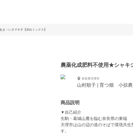
あま～いタマネギ【赤白ミックス】
農薬化成肥料不使用★シャキ
奈良県天理市
山村順子 | 育つ畑 小掠
商品説明
▼自己紹介
生駒・葛城山麓を臨む奈良県の東端
天理市は山の辺の道のそばで環境共生
す。