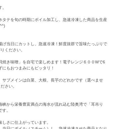
す。
ホタテを旬の時期にボイル加工し、急速冷凍した商品を生産
^)
揚げ当日にカットし、急速冷凍！鮮度抜群で旨味たっぷりで
がりください。
貝焼き味噌」を自宅で楽しめます！電子レンジ６００Wで6
ずにもおつまみにもピッタリ！
、サブメインは白菜、大根、長芋のどれかです（選べませ
ください。
海峡から栄養豊富満点の海水が流れ込む陸奥湾で「耳吊り
です。
味しさに仕上がっています。
、当日にボイル（スチーム）し、急速冷凍させた商品となり