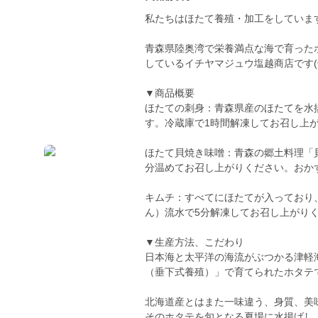
私たちはほたて養殖・加工をしていま
青森県陸奥湾で栄養満点な海で育った
しているイチヤマジュウ塩越商店です(^
▼商品概要
ほたての刺身：青森県産のほたてを水
す。冷蔵庫で1時間解凍してお召し上
ほたて貝焼き味噌：青森の郷土料理「
分温めてお召し上がりください。おか
キムチ：すべてにほたてが入っており
ん）流水で5分解凍してお召し上がり
▼生産方法、こだわり
日本海と太平洋の海流がぶつかる津軽
（垂下式養殖）」で育てられたホタテ
北海道産とはまた一味違う、身質、美
そのホタテを旬となる夏場に水揚げし