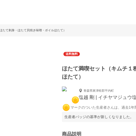
ほたて刺身・ほたて貝焼き味噌・ボイルほたて）
送料無料
ほたて満喫セット（キムチ１
ほたて）
青森県東津軽郡平内町
塩越 剛 | イチヤマジュウ
マークのついた生産者さんは、過去1年
生産者バッジの基準が新しくなりました。
商品説明