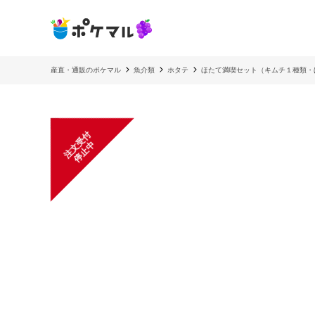
産直・通販のポケマル
魚介類
ホタテ
ほたて満喫セット（キムチ１種類・
注
文
受
付
停
止
中