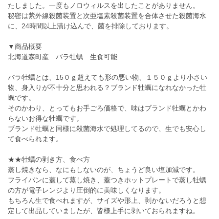
たしました。一度もノロウィルスを出したことがありません。
秘密は紫外線殺菌装置と次亜塩素殺菌装置を合体させた殺菌海水
に、24時間以上漬け込んで、菌を排除しております。
▼商品概要
北海道森町産 バラ牡蠣 生食可能
バラ牡蠣とは、15０ｇ超えても形の悪い物、１５０ｇより小さい
物、身入りが不十分と思われる？ブランド牡蠣になれなかった牡
蠣です。
そのかわり、とってもお手ごろ価格で、味はブランド牡蠣とかわ
らないお得な牡蠣です。
ブランド牡蠣と同様に殺菌海水で処理してるので、生でも安心し
て食べられます。
★★牡蠣の剥き方、食べ方
蒸し焼きなら、なにもしないのが、ちょうど良い塩加減です。
フライパンに蓋して蒸し焼き、蓋つきホットプレートで蒸し牡蠣
の方が電子レンジより圧倒的に美味しくなります。
もちろん生で食べれますが、サイズや形上、剥かないだろうと想
定して出品していましたが、皆様上手に剥いておられますね。