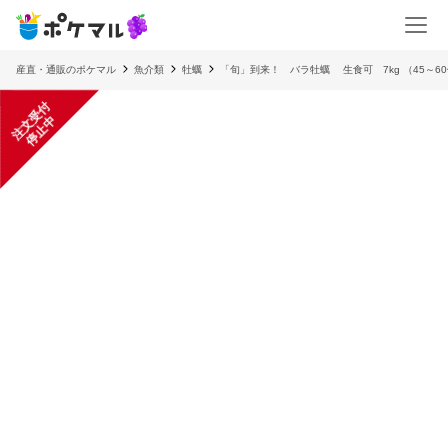
産直・通販のポケマル
魚介類
牡蠣
「旬」到来！ バラ牡蠣 生食可 7kg （45～6
注
文
受
付
停
止
中