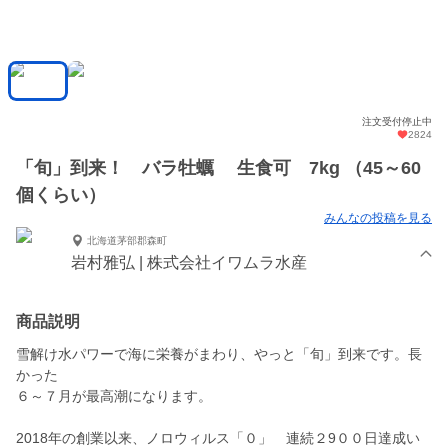
注文受付停止中
2824
「旬」到来！ バラ牡蠣 生食可 7kg （45～60
個くらい）
みんなの投稿を見る
北海道茅部郡森町
岩村雅弘 | 株式会社イワムラ水産
商品説明
雪解け水パワーで海に栄養がまわり、やっと「旬」到来です。長
かった
６～７月が最高潮になります。
2018年の創業以来、ノロウィルス「０」 連続２9００日達成い