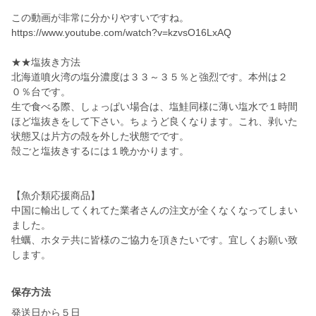
この動画が非常に分かりやすいですね。
https://www.youtube.com/watch?v=kzvsO16LxAQ
★★塩抜き方法
北海道噴火湾の塩分濃度は３３～３５％と強烈です。本州は２
０％台です。
生で食べる際、しょっぱい場合は、塩鮭同様に薄い塩水で１時間
ほど塩抜きをして下さい。ちょうど良くなります。これ、剥いた
状態又は片方の殻を外した状態でです。
殻ごと塩抜きするには１晩かかります。
【魚介類応援商品】
中国に輸出してくれてた業者さんの注文が全くなくなってしまい
ました。
牡蠣、ホタテ共に皆様のご協力を頂きたいです。宜しくお願い致
します。
保存方法
発送日から５日