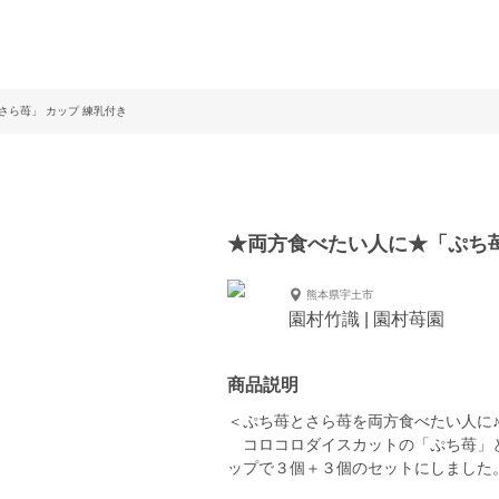
ら苺」 カップ 練乳付き
★両方食べたい人に★「ぷち苺
熊本県宇土市
園村竹識 | 園村苺園
商品説明
＜ぷち苺とさら苺を両方食べたい人に
コロコロダイスカットの「ぷち苺」と
ップで３個＋３個のセットにしました