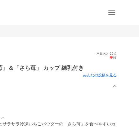
本日あと 20点
68
」＆「さら苺」 カップ 練乳付き
みんなの投稿を見る
♪＞
サラサラ冷凍いちごパウダーの「さら苺」を食べやすいカ
。