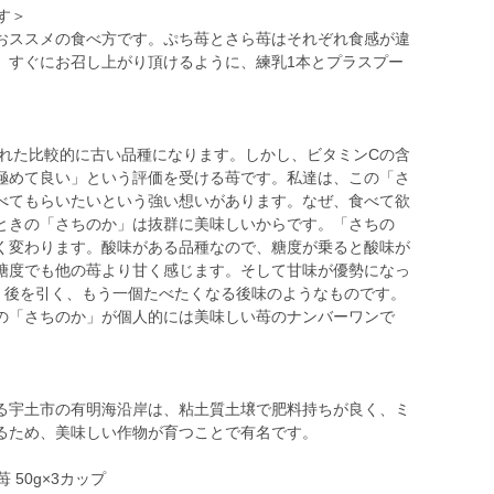
す＞
ススメの食べ方です。ぷち苺とさら苺はそれぞれ食感が違
。すぐにお召し上がり頂けるように、練乳1本とプラスプー
された比較的に古い品種になります。しかし、ビタミンCの含
極めて良い」という評価を受ける苺です。私達は、この「さ
べてもらいたいという強い想いがあります。なぜ、食べて欲
ときの「さちのか」は抜群に美味しいからです。「さちの
く変わります。酸味がある品種なので、糖度が乗ると酸味が
糖度でも他の苺より甘く感じます。そして甘味が優勢になっ
す。後を引く、もう一個たべたくなる後味のようなものです。
の「さちのか」が個人的には美味しい苺のナンバーワンで
宇土市の有明海沿岸は、粘土質土壌で肥料持ちが良く、ミ
るため、美味しい作物が育つことで有名です。
 50g×3カップ