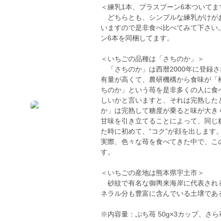
＜練乳1本、プラスプーン6本ついてま
どちらとも、シンプルな練乳がけがお
いますので是非食べ比べてみて下さい
ン6本を同梱してます。
＜いちごの品種は「さちのか」＞
「さちのか」は西暦2000年に登録
有量が高くて、農研機構から食味が「
ちのか」という苺を是非多くの人に食
しいかと言いますと、それは完熟した
か」は完熟して糖度が乗ると味が大き
甘味を引き立てることによって、同じ
た時に初めて、“コク”が顔を出しま
実際、色々な苺を食べてきた中で、こ
す。
＜いちごの産地は熊本県宇土市＞
砂紋で有名な御輿来海岸に代表される
ネラル分も豊富に含んでいる土壌であ
※内容量：ぷち苺 50g×3カップ、さら苺