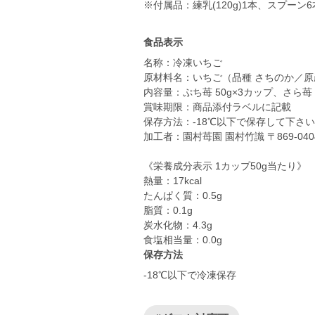
※付属品：練乳(120g)1本、スプーン6
食品表示
名称：冷凍いちご
原材料名：いちご（品種 さちのか／原
内容量：ぷち苺 50g×3カップ、さら苺 5
賞味期限：商品添付ラベルに記載
保存方法：-18℃以下で保存して下さ
加工者：園村苺園 園村竹識 〒869-0
《栄養成分表示 1カップ50g当たり》
熱量：17kcal
たんぱく質：0.5g
脂質：0.1g
炭水化物：4.3g
食塩相当量：0.0g
保存方法
-18℃以下で冷凍保存