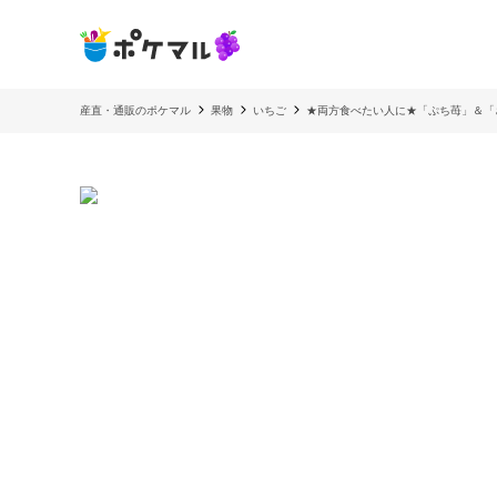
産直・通販のポケマル
果物
いちご
★両方食べたい人に★「ぷち苺」＆「さ