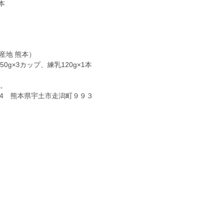
本
産地 熊本）
0g×3カップ、練乳120g×1本
い。
404 熊本県宇土市走潟町９９３