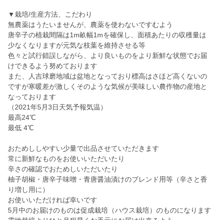
▼栽培/生産方法、こだわり
無農薬はうたいませんが、農薬を使わないですむよう
唐辛子の植栽間隔は1m畝幅1mを確保し、面積あたりの収穫量は
少なくなりますが元気な枝葉を維持させる等
色々と試行錯誤しながら、より良いものをより新鮮な状態でお届
けできるよう努めております
また、人吉球磨地域は盆地となっており標高はさほど高くないの
ですが寒暖差が激しくそのような気候が美味しい農作物の産地と
なっております
（2021年5月3日天気予報気温）
最高24℃
最低 4℃
おためししやすい少量で出品させていただきます
常に新鮮なものをお使いいただいたり
辛さの確認でおためしいただいたり
柚子胡椒・唐辛子味噌・青唐醤油漬けのブレンド用等（辛さと香
り増し用に）
お使いいただければ幸いです
5月中のお届けのものは促成栽培（ハウス栽培）のものになります