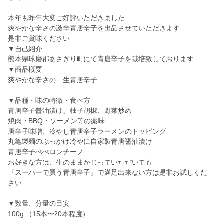
本年も昨年大変ご好評いただきました
爽やかな辛さの激辛青唐辛子を出品させていただきます
是非ご賞味ください
▼自己紹介
熊本県球磨郡あさぎり町にて青唐辛子を栽培致しております
▼商品概要
爽やかな辛さの 生青唐辛子
▼品種・味の特徴・食べ方
青唐辛子醤油漬け、柚子胡椒、野菜炒め
焼肉・BBQ・ソーメン等の薬味
唐辛子味噌、冷やし青唐辛子ラーメンのトッピング
丸亀製麺のぶっかけ冷やに自家製青唐醤油漬け
青唐辛子ぺぺロンチーノ
お好きな方は、生のままかじっていただいても
『スーパーで買う青唐辛子』で満足出来ない方は是非お試しくだ
さい
▼数量、分量の目安
100g （15本〜20本程度）