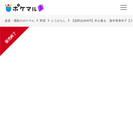
産直・通販のポケマル
野菜
とうがらし
【送料込999円】辛さ薫る 激辛青唐辛子【
販売終了