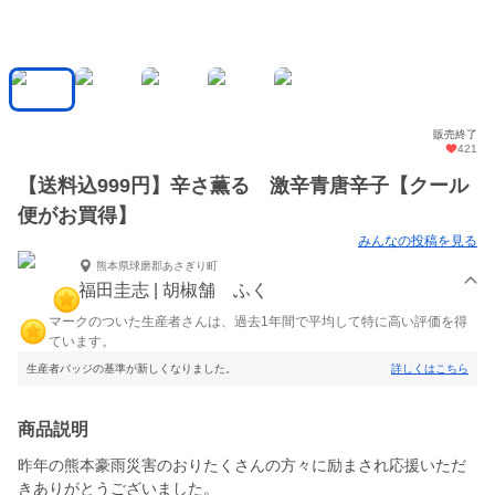
販売終了
421
【送料込999円】辛さ薫る 激辛青唐辛子【クール
便がお買得】
みんなの投稿を見る
熊本県球磨郡あさぎり町
福田圭志 | 胡椒舗 ふく
マークのついた生産者さんは、過去1年間で平均して特に高い評価を得
ています。
生産者バッジの基準が新しくなりました。
詳しくはこちら
商品説明
昨年の熊本豪雨災害のおりたくさんの方々に励まされ応援いただ
きありがとうございました。