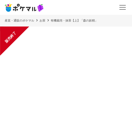
産直・通販のポケマル
お茶
有機栽培・抹茶【上】「森の妖精」
販売終了