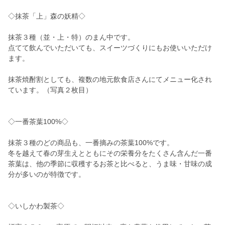
◇抹茶「上」森の妖精◇
抹茶３種（並・上・特）のまん中です。
点てて飲んでいただいても、スイーツづくりにもお使いいただけ
ます。
抹茶焼酎割としても、複数の地元飲食店さんにてメニュー化され
ています。（写真２枚目）
◇一番茶葉100%◇
抹茶３種のどの商品も、一番摘みの茶葉100%です。
冬を越えて春の芽生えとともにその栄養分をたくさん含んだ一番
茶葉は、他の季節に収穫するお茶と比べると、うま味・甘味の成
分が多いのが特徴です。
◇いしかわ製茶◇