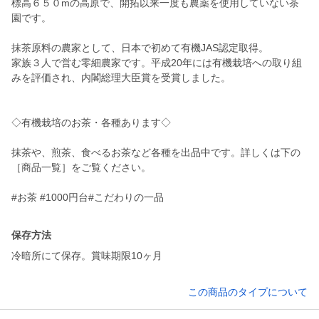
標高６５０mの高原で、開拓以来一度も農薬を使用していない茶
園です。
抹茶原料の農家として、日本で初めて有機JAS認定取得。
家族３人で営む零細農家です。平成20年には有機栽培への取り組
みを評価され、内閣総理大臣賞を受賞しました。
◇有機栽培のお茶・各種あります◇
抹茶や、煎茶、食べるお茶など各種を出品中です。詳しくは下の
［商品一覧］をご覧ください。
#お茶 #1000円台#こだわりの一品
保存方法
冷暗所にて保存。賞味期限10ヶ月
この商品のタイプについて