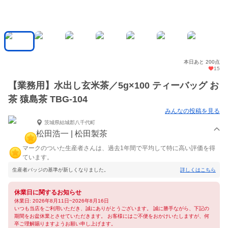
本日あと 200点
15
【業務用】水出し玄米茶／5g×100 ティーバッグ お
茶 猿島茶 TBG-104
みんなの投稿を見る
茨城県結城郡八千代町
松田浩一 | 松田製茶
マークのついた生産者さんは、過去1年間で平均して特に高い評価を得
ています。
生産者バッジの基準が新しくなりました。
詳しくはこちら
休業日に関するお知らせ
休業日: 2026年8月11日~2026年8月16日
いつも当店をご利用いただき、誠にありがとうございます。 誠に勝手ながら、下記の
期間をお盆休業とさせていただきます。 お客様にはご不便をおかけいたしますが、何
卒ご理解賜りますようお願い申し上げます。