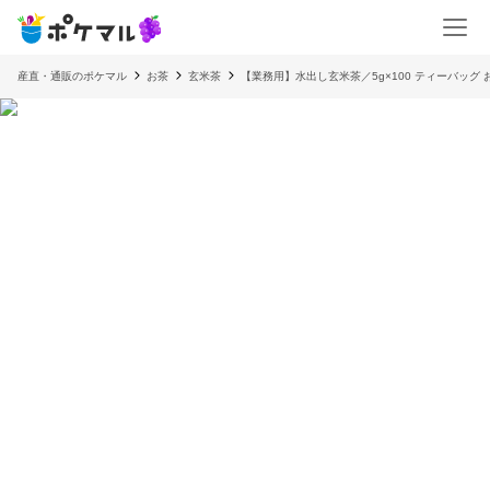
産直・通販のポケマル
お茶
玄米茶
【業務用】水出し玄米茶／5g×100 ティーバッグ お茶