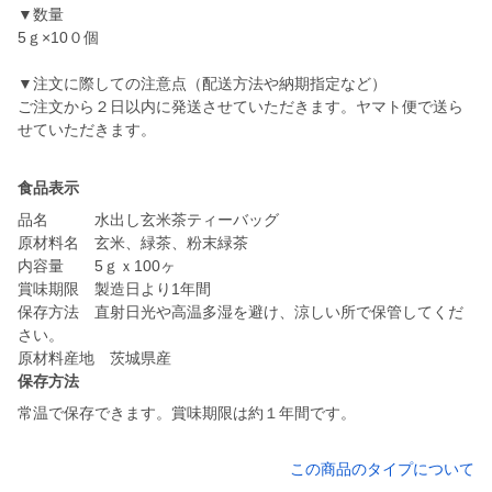
▼数量
5ｇ×10０個
▼注文に際しての注意点（配送方法や納期指定など）
ご注文から２日以内に発送させていただきます。ヤマト便で送ら
せていただきます。
食品表示
品名 水出し玄米茶ティーバッグ
原材料名 玄米、緑茶、粉末緑茶
内容量 5ｇｘ100ヶ
賞味期限 製造日より1年間
保存方法 直射日光や高温多湿を避け、涼しい所で保管してくだ
さい。
原材料産地 茨城県産
保存方法
常温で保存できます。賞味期限は約１年間です。
この商品のタイプについて