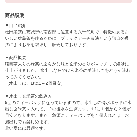
商品説明
▼自己紹介
松田製茶は茨城県の南西部に位置する八千代町で、特徴のあるお
いしい猿島茶を作るために、ブラックアーチ農法という独自の農
法によりお茶を栽培し、販売しております。
▼商品概要
猿島茶入りの緑茶の柔らかな味と玄米の香りがマッチして絶妙に
仕上がりました。 水出しならでは玄米茶の美味しさをどうぞ味わ
ってみてください。
（水出しは、1ℓに1～2個目安）
▼水出し玄米茶の飲み方
5ｇのティーバッグになっていますので、水出しの冷水ポッドに水
出し玄米茶を入れて、その後水を注ぎます。１ℓに１個から２個が
目安となります。また、急須にティーバッグを１個入れれば、お
湯出しでも楽しめます。
暑い夏には最適です。