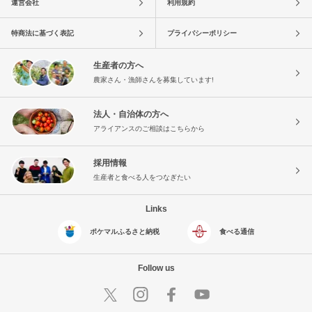
運営会社
利用規約
特商法に基づく表記
プライバシーポリシー
生産者の方へ
農家さん・漁師さんを募集しています!
法人・自治体の方へ
アライアンスのご相談はこちらから
採用情報
生産者と食べる人をつなぎたい
Links
ポケマルふるさと納税
食べる通信
Follow us