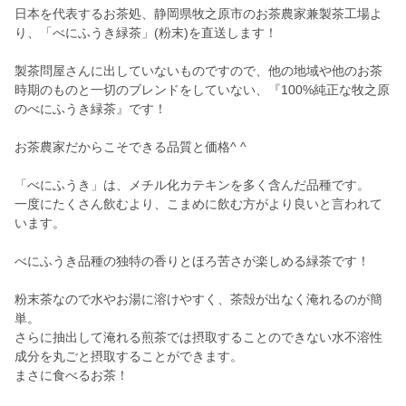
日本を代表するお茶処、静岡県牧之原市のお茶農家兼製茶工場よ
り、「べにふうき緑茶」(粉末)を直送します！
製茶問屋さんに出していないものですので、他の地域や他のお茶
時期のものと一切のブレンドをしていない、『100%純正な牧之原
のべにふうき緑茶』です！
お茶農家だからこそできる品質と価格^ ^
「べにふうき」は、メチル化カテキンを多く含んだ品種です。
一度にたくさん飲むより、こまめに飲む方がより良いと言われて
います。
べにふうき品種の独特の香りとほろ苦さが楽しめる緑茶です！
粉末茶なので水やお湯に溶けやすく、茶殻が出なく淹れるのが簡
単。
さらに抽出して淹れる煎茶では摂取することのできない水不溶性
成分を丸ごと摂取することができます。
まさに食べるお茶！