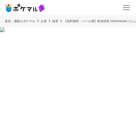
産直・通販のポケマル
お茶
緑茶
【送料無料・メール便】粉末緑茶 HARUHANAべにふう