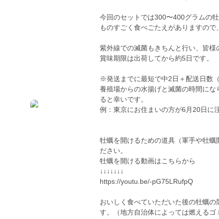
今回のセットでは300〜400グラムの
ものすごく食べごたえがありますので
紫外線での滅菌もきちんと行い、皆様
賞味期限は出荷してから約5日です。
※発送までに最短で中2日＋配送日数
養殖場からの水揚げと滅菌の時間にな
ると幸いです。
例：東京にお住まいの方が6月20日に
牡蠣を開けるための道具（軍手や牡蠣
ださい。
牡蠣を開ける動画はこちらから
↓↓↓↓↓↓↓
https://youtu.be/-pG75LRufpQ
おいしく食べていただいた後の牡蠣の
す。（地方自治体によっては燃えるゴ