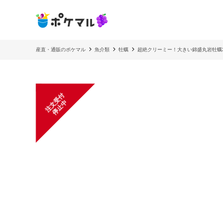
産直・通販のポケマル
魚介類
牡蠣
超絶クリーミー！大きい錦盛丸岩牡蠣3
注
文
受
付
停
止
中