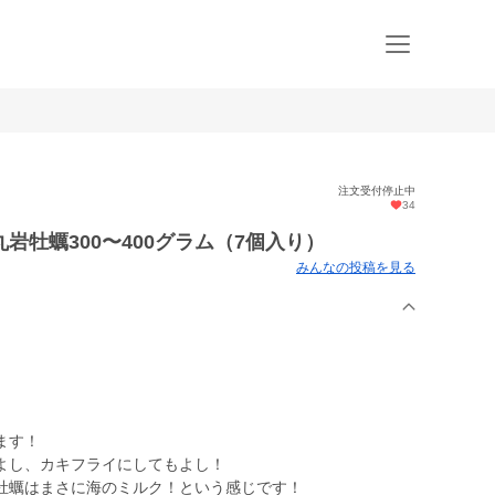
注文受付停止中
34
岩牡蠣300〜400グラム（7個入り）
みんなの投稿を見る
ます！
よし、カキフライにしてもよし！
牡蠣はまさに海のミルク！という感じです！