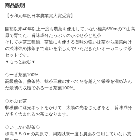
商品説明
【令和元年度日本農業賞大賞受賞】
開拓以来40年以上一度も農薬を使用していない標高650mの下山高
原で育てた、旨味成分たっぷりのかぶせ茶と煎茶
そして抹茶三種類、茶道にも使える旨味の強い抹茶から製菓向け
の渋味強め抹茶まで違いを楽しんでいただきたいオーガニック茶
セットです。
▼もっと読む▼
◇一番茶葉100%
高級煎茶、煎茶特、抹茶三種のすべて冬を越えて栄養を溜め込ん
だ最初の収穫である一番茶葉100%。
◇かぶせ茶
収穫前に遮光ネットをかけて、太陽の光をさえぎると、旨味成分
が多く含まれるお茶になります。
◇いしかわ製茶◇
標高６５０mの高原で、開拓以来一度も農薬を使用していない茶