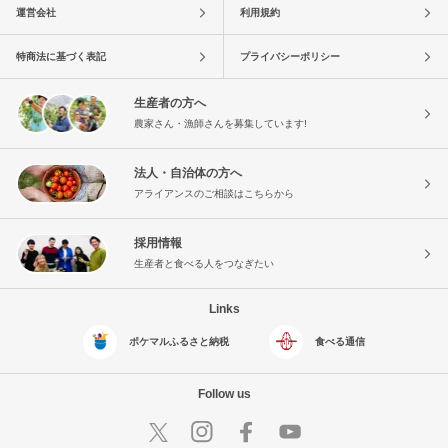
運営会社
利用規約
特商法に基づく表記
プライバシーポリシー
生産者の方へ
農家さん・漁師さんを募集しています!
法人・自治体の方へ
アライアンスのご相談はこちらから
採用情報
生産者と食べる人をつなぎたい
Links
ポケマルふるさと納税
食べる通信
Follow us