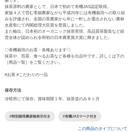
園です。
抹茶原料の農家として、日本で初めて有機JAS認定取得。
家族４人で営む零細農家ながら平成20年には有機栽培への取り組
みを評価され、全国の茶農家から年に一軒しか選出されない農林
水産祭にて内閣総理大臣賞を受賞しました。
また輸出、日本初のオーガニック抹茶実現、高品質茶製造など経
営全体が認められ令和初の日本農業賞大賞に輝きました。
◇有機栽培のお茶・各種あります◇
抹茶や、煎茶、食べるお茶など各種を出品中です。詳しくは下の
［商品一覧］をご覧ください。
#お茶 #こだわりの一品
保存方法
冷暗所にて保存。賞味期限１年、抹茶並のみ８ヶ月
#特別栽培農産物表示付き
#有機JASマーク付き
この商品のタイプについて