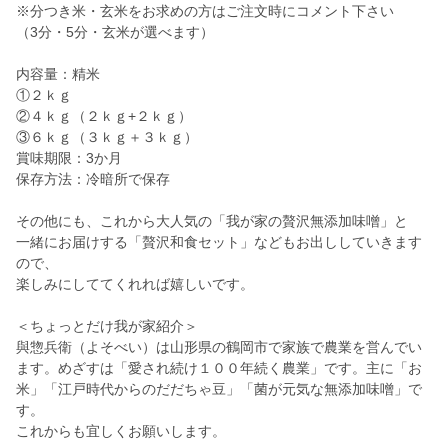
※分つき米・玄米をお求めの方はご注文時にコメント下さい
（3分・5分・玄米が選べます）
内容量：精米
①２ｋｇ
②４ｋｇ（２ｋｇ+２ｋｇ）
③６ｋｇ（３ｋｇ＋３ｋｇ）
賞味期限：3か月
保存方法：冷暗所で保存
その他にも、これから大人気の「我が家の贅沢無添加味噌」と
一緒にお届けする「贅沢和食セット」などもお出ししていきます
ので、
楽しみにしててくれれば嬉しいです。
＜ちょっとだけ我が家紹介＞
與惣兵衛（よそべい）は山形県の鶴岡市で家族で農業を営んでい
ます。めざすは「愛され続け１００年続く農業」です。主に「お
米」「江戸時代からのだだちゃ豆」「菌が元気な無添加味噌」で
す。
これからも宜しくお願いします。