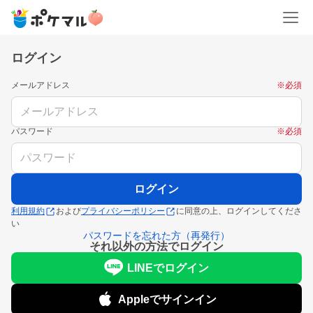
ログイン
メールアドレス
※必須
パスワード
※必須
ログイン
利用規約
および
プライバシーポリシー
に同意の上、
ログインしてくださ
い
パスワードを忘れた方（再発行）
それ以外の方法でログイン
LINEでログイン
Appleでサインイン