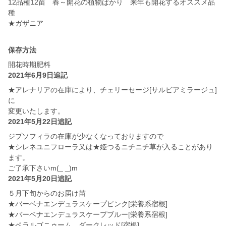
12品種12苗 春～開花の植物ばかり 来年も開花するオススメ品
種
★ガザニア
保存方法
開花時期肥料
2021年6月9日追記
★アレナリアの在庫により、チェリーセージ[サルビアミラージュ]
に
変更いたします。
2021年5月22日追記
ジプソフィラの在庫が少なくなっておりますので
★シレネユニフローラ又は★姫つるニチニチ草が入ることがあり
ます。
ご了承下さいm(_ _)m
2021年5月20日追記
５月下旬からのお届け苗
★バーベナエンデュラスケープピンク[栄養系宿根]
★バーベナエンデュラスケープブルー[栄養系宿根]
★ペラルゴニゥーム ダークレッド[宿根]