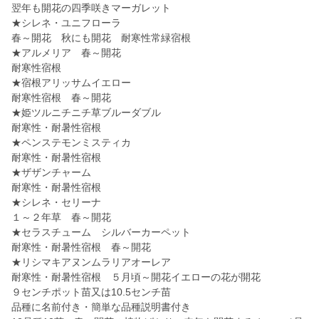
翌年も開花の四季咲きマーガレット
★シレネ・ユニフローラ
春～開花 秋にも開花 耐寒性常緑宿根
★アルメリア 春～開花
耐寒性宿根
★宿根アリッサムイエロー
耐寒性宿根 春～開花
★姫ツルニチニチ草ブルーダブル
耐寒性・耐暑性宿根
★ペンステモンミスティカ
耐寒性・耐暑性宿根
★ザザンチャーム
耐寒性・耐暑性宿根
★シレネ・セリーナ
１～２年草 春～開花
★セラスチューム シルバーカーペット
耐寒性・耐暑性宿根 春～開花
★リシマキアヌンムラリアオーレア
耐寒性・耐暑性宿根 ５月頃～開花イエローの花が開花
９センチポット苗又は10.5センチ苗
品種に名前付き・簡単な品種説明書付き