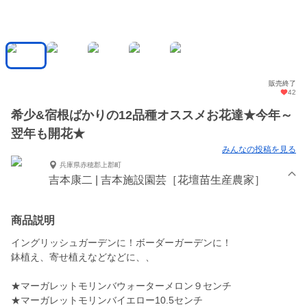
販売終了
42
希少&宿根ばかりの12品種オススメお花達★今年～
翌年も開花★
みんなの投稿を見る
兵庫県赤穂郡上郡町
吉本康二 | 吉本施設園芸［花壇苗生産農家］
商品説明
イングリッシュガーデンに！ボーダーガーデンに！
鉢植え、寄せ植えなどなどに、、
★マーガレットモリンバウォーターメロン９センチ
★マーガレットモリンバイエロー10.5センチ