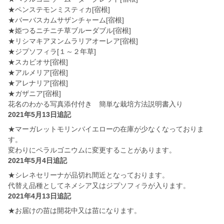
★ペンステモンミスティカ[宿根]
★バーバスカムサザンチャーム[宿根]
★姫つるニチニチ草ブルーダブル[宿根]
★リシマキアヌンムラリアオーレア[宿根]
★ジプソフィラ[１～２年草]
★スカビオサ[宿根]
★アルメリア[宿根]
★アレナリア[宿根]
★ガザニア[宿根]
花名のわかる写真添付付き 簡単な栽培方法説明書入り
2021年5月13日追記
★マーガレットモリンバイエローの在庫が少なくなっておりま
す。
変わりにペラルゴニウムに変更することがあります。
2021年5月4日追記
★シレネセリーナが品切れ間近となっております。
代替え品種としてネメシア又はジプソフィラが入ります。
2021年4月13日追記
★お届けの苗は開花中又は苗になります。