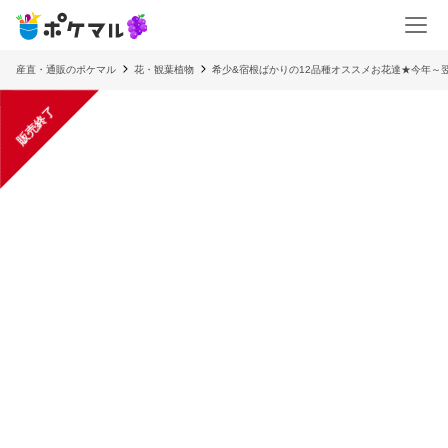
産直・通販のポケマル
花・観葉植物
希少&宿根ばかりの12品種オススメお花達★今年～
販売終了