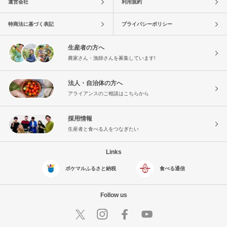
運営会社
利用規約
特商法に基づく表記
プライバシーポリシー
生産者の方へ
農家さん・漁師さんを募集しています!
法人・自治体の方へ
アライアンスのご相談はこちらから
採用情報
生産者と食べる人をつなぎたい
Links
ポケマルふるさと納税
食べる通信
Follow us