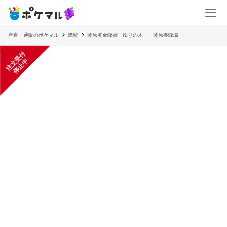
産直・通販のポケマル
蜂蜜
藤原黄金蜂蜜 ゆりの木 藤原養蜂場
注
文
受
付
停
止
中