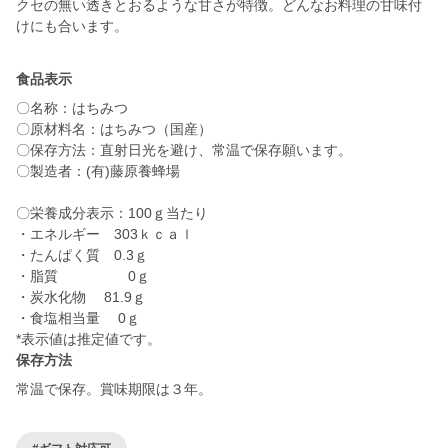
クセの無い透きとおるような甘さが特徴。どんなお料理の甘味付
食品表示
〇名称：はちみつ
〇原材料名：はちみつ（国産）
〇保存方法：直射日光を避け、常温で保存願います。
〇製造者：(有)藤原養蜂場
〇栄養成分表示：100ｇ当たり
・エネルギー 303ｋｃａｌ
・たんぱく質 0.3ｇ
・脂質 0ｇ
・炭水化物 81.9ｇ
・食塩相当量 0ｇ
保存方法
常温で保存。賞味期限は３年。