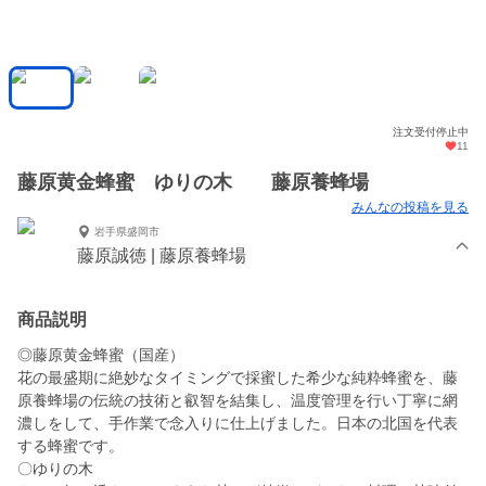
注文受付停止中
11
藤原黄金蜂蜜 ゆりの木 藤原養蜂場
みんなの投稿を見る
岩手県盛岡市
藤原誠徳 | 藤原養蜂場
商品説明
◎藤原黄金蜂蜜（国産）
花の最盛期に絶妙なタイミングで採蜜した希少な純粋蜂蜜を、藤
原養蜂場の伝統の技術と叡智を結集し、温度管理を行い丁寧に網
濃しをして、手作業で念入りに仕上げました。日本の北国を代表
する蜂蜜です。
〇ゆりの木