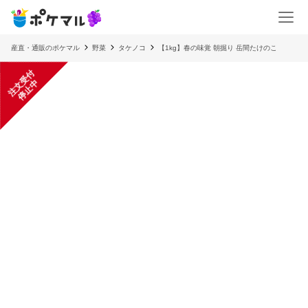
産直・通販のポケマル
野菜
タケノコ
【1kg】春の味覚 朝掘り 岳間たけのこ
注
文
受
付
停
止
中