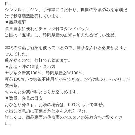
目。
シングルオリジン、手作業にこだわり、自園の茶葉のみを家族だ
けで栽培製造販売しています。
▼商品概要
食卓置きに便利なチャック付スタンドパック。
当園の『五和』に、静岡県産の玄米を加えた香ばしい逸品。
本物の深蒸し新茶を使っているので、抹茶を入れる必要がありま
せんでした。
煎が効くので、何杯でも飲めます。
▼品種・味の特徴・食べ方
ヤブキタ新茶100％。静岡県産玄米100％。
新茶100％かつ抹茶不使用だからできる、お茶の味のしっかりした
玄米茶。
ちゃんとお茶の味と香りが楽しめます。
▼数量、分量の目安
おひとり分３ｇ。お湯の場合は、90℃くらいで30秒。
水出しは急須に茶葉と氷と水を入れ2～3分。
詳しくは、商品裏面の佐京園のおススメの淹れ方をご覧くださ
い。