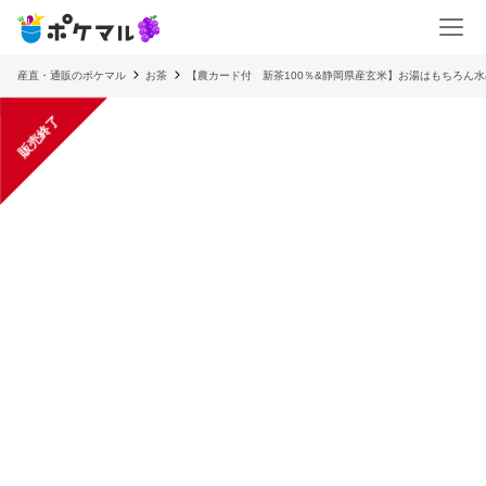
産直・通販のポケマル
お茶
【農カード付 新茶100％&静岡県産玄米】お湯はもちろん
販売終了