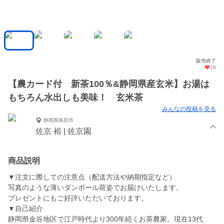
販売終了
16
【農カード付 新茶100％&静岡県産玄米】お湯は
もちろん水出しも美味！ 玄米茶
みんなの投稿を見る
静岡県島田市
佐京 裕 | 佐京園
商品説明
▼注文に際しての注意点（配送方法や納期指定など）
写真のような薄いダンボール荷姿でお届けいたします。
プレゼントにもご好評いただいております。
▼自己紹介
静岡県金谷地区で江戸時代より300年続くお茶農家。現在13代