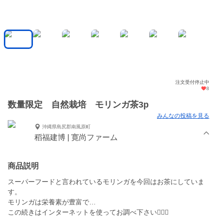
注文受付停止中
8
数量限定 自然栽培 モリンガ茶3p
みんなの投稿を見る
沖縄県島尻郡南風原町
稻福建博 | 寛尚ファーム
商品説明
スーパーフードと言われているモリンガを今回はお茶にしていま
す。
モリンガは栄養素が豊富で…
この続きはインターネットを使ってお調べ下さい🙇🏽‍♂️