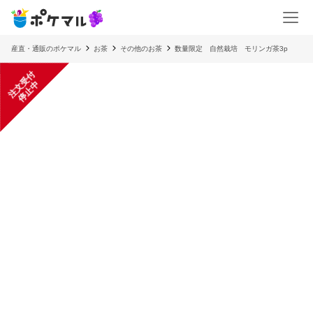
産直・通販のポケマル
お茶
その他のお茶
数量限定 自然栽培 モリンガ茶3p
注
文
受
付
停
止
中