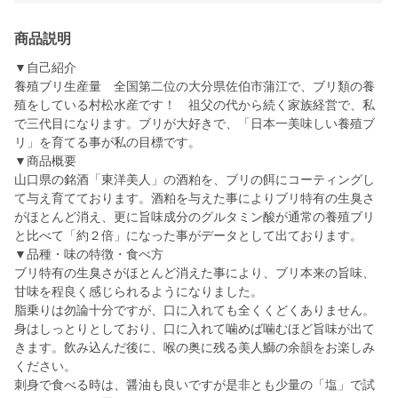
商品説明
▼自己紹介
養殖ブリ生産量 全国第二位の大分県佐伯市蒲江で、ブリ類の養
殖をしている村松水産です！ 祖父の代から続く家族経営で、私
で三代目になります。ブリが大好きで、「日本一美味しい養殖ブ
リ」を育てる事が私の目標です。
▼商品概要
山口県の銘酒「東洋美人」の酒粕を、ブリの餌にコーティングし
て与え育てております。酒粕を与えた事によりブリ特有の生臭さ
がほとんど消え、更に旨味成分のグルタミン酸が通常の養殖ブリ
と比べて「約２倍」になった事がデータとして出ております。
▼品種・味の特徴・食べ方
ブリ特有の生臭さがほとんど消えた事により、ブリ本来の旨味、
甘味を程良く感じられるようになりました。
脂乗りは勿論十分ですが、口に入れても全くくどくありません。
身はしっとりとしており、口に入れて噛めば噛むほど旨味が出て
きます。飲み込んだ後に、喉の奥に残る美人鰤の余韻をお楽しみ
ください。
刺身で食べる時は、醤油も良いですが是非とも少量の「塩」で試