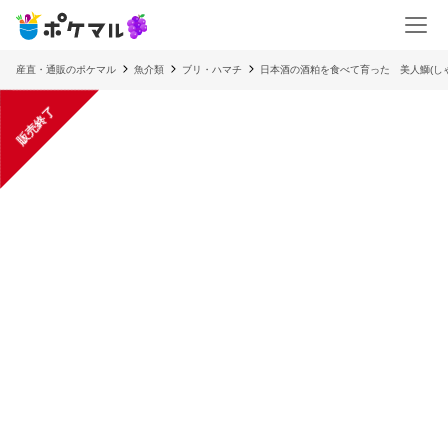
産直・通販のポケマル
魚介類
ブリ・ハマチ
日本酒の酒粕を食べて育った 美人鰤(し
販売終了