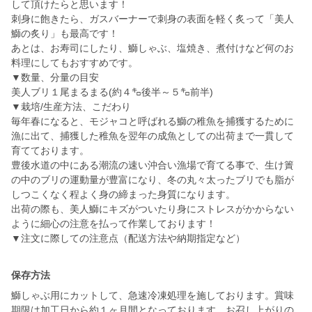
して頂けたらと思います！
刺身に飽きたら、ガスバーナーで刺身の表面を軽く炙って「美人
鰤の炙り」も最高です！
あとは、お寿司にしたり、鰤しゃぶ、塩焼き、煮付けなど何のお
料理にしてもおすすめです。
▼数量、分量の目安
美人ブリ１尾まるまる(約４㌔後半～５㌔前半)
▼栽培/生産方法、こだわり
毎年春になると、モジャコと呼ばれる鰤の稚魚を捕獲するために
漁に出て、捕獲した稚魚を翌年の成魚としての出荷まで一貫して
育てております。
豊後水道の中にある潮流の速い沖合い漁場で育てる事で、生け簀
の中のブリの運動量が豊富になり、冬の丸々太ったブリでも脂が
しつこくなく程よく身の締まった身質になります。
出荷の際も、美人鰤にキズがついたり身にストレスがかからない
ように細心の注意を払って作業しております！
保存方法
鰤しゃぶ用にカットして、急速冷凍処理を施しております。賞味
期限は加工日から約１ヶ月間となっております。お召し上がりの