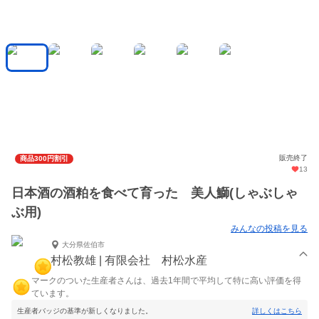
販売終了
商品300円割引
13
日本酒の酒粕を食べて育った 美人鰤(しゃぶしゃ
ぶ用)
みんなの投稿を見る
大分県佐伯市
村松教雄 | 有限会社 村松水産
マークのついた生産者さんは、過去1年間で平均して特に高い評価を得
ています。
生産者バッジの基準が新しくなりました。
詳しくはこちら