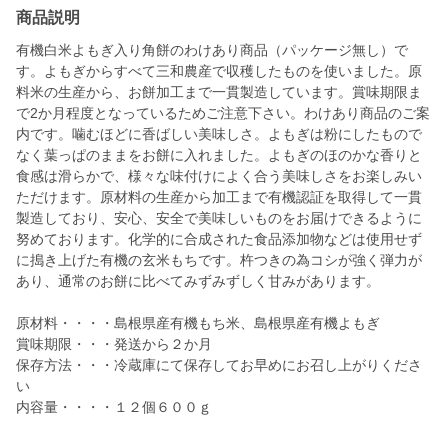
商品説明
有機白米よもぎ入り角餅のわけあり商品（パッケージ無し）で
す。よもぎからすべて三和農産で収穫したものを使いました。原
料米の生産から、お餅加工まで一貫製造しています。賞味期限ま
で2か月程度となっているためご注意下さい。わけあり商品のご案
内です。噛むほどに香ばしい美味しさ。よもぎは粉にしたもので
なく葉っぱのままをお餅に入れました。よもぎのほのかな香りと
食感は滑らかで、様々な味付けによく合う美味しさをお楽しみい
ただけます。原材料の生産から加工まで有機認証を取得して一貫
製造しており、安心、安全で美味しいものをお届けできるように
努めております。化学的に合成された食品添加物などは使用せず
に搗き上げた有機の玄米もちです。杵つきの為コシが強く弾力が
あり、通常のお餅に比べてみずみずしく甘みがあります。
原材料・・・・島根県産有機もち米、島根県産有機よもぎ
賞味期限・・・発送から２か月
保存方法・・・冷蔵庫にて保存してお早めにお召し上がりくださ
い
内容量・・・・１２個６００ｇ