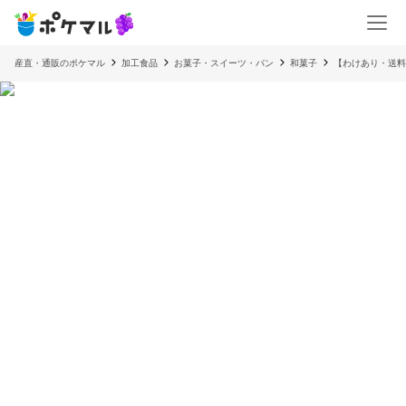
産直・通販のポケマル
加工食品
お菓子・スイーツ・パン
和菓子
【わけあり・送料