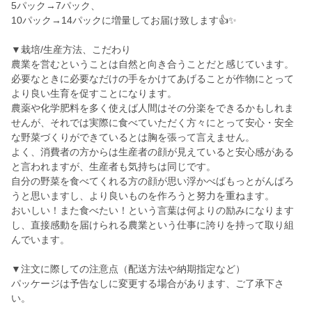
5パック→7パック、
10パック→14パックに増量してお届け致します👍️✨️
▼栽培/生産方法、こだわり
農業を営むということは自然と向き合うことだと感じています。
必要なときに必要なだけの手をかけてあげることが作物にとって
より良い生育を促すことになります。
農薬や化学肥料を多く使えば人間はその分楽をできるかもしれま
せんが、それでは実際に食べていただく方々にとって安心・安全
な野菜づくりができているとは胸を張って言えません。
よく、消費者の方からは生産者の顔が見えていると安心感がある
と言われますが、生産者も気持ちは同じです。
自分の野菜を食べてくれる方の顔が思い浮かべばもっとがんばろ
うと思いますし、より良いものを作ろうと努力を重ねます。
おいしい！また食べたい！という言葉は何よりの励みになります
し、直接感動を届けられる農業という仕事に誇りを持って取り組
んでいます。
▼注文に際しての注意点（配送方法や納期指定など）
パッケージは予告なしに変更する場合があります、ご了承下さ
い。