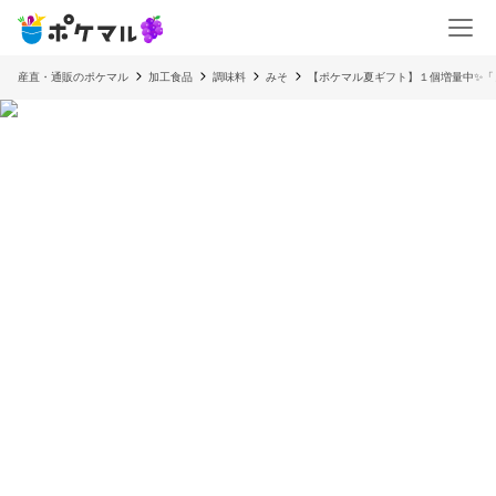
産直・通販のポケマル
加工食品
調味料
みそ
【ポケマル夏ギフト】１個増量中✨️