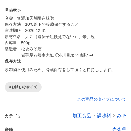
食品表示
名称：無添加天然醸造味噌
保存方法：10℃以下で冷蔵保存すること
賞味期限：2026.12.31
原材料名：大豆（遺伝子組換えでない）、米、塩
内容量：500g
製造者：松坂みそ店
岩手県花巻市大迫町外川目第34地割5-4
保存方法
添加物不使用のため、冷蔵保存をして頂くと長持ちします。
#お試し/小サイズ
この商品のタイプについて
加工食品
調味料
みそ
カテゴリ
青森県
産地