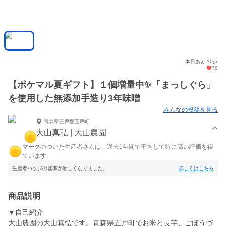
本日あと 10点
78
【ポケマル夏ギフト】１個増量中✨️「まっしぐら」
を使用した無添加手造り3年味噌
みんなの投稿を見る
青森県三戸郡五戸町
大山真弘 | 大山農園
マークのついた生産者さんは、過去1年間で平均して特に高い評価を得
ています。
生産者バッジの基準が新しくなりました。
詳しくはこちら
商品説明
▼自己紹介
大山農園の大山真弘です。青森県五戸町でお米と長芋、ごぼうづ