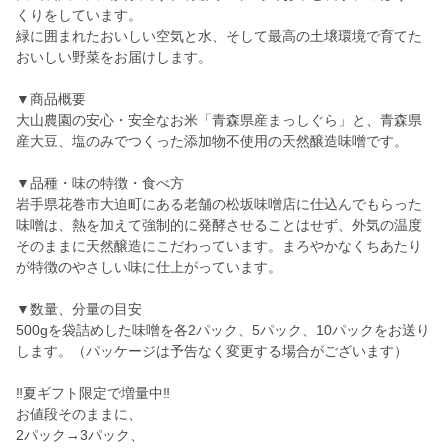
くりをしています。
緑に囲まれたおいしい空気と水、そして最高の土壌環境で育てた
おいしい野菜をお届けします。
▼商品概要
大山農園の安心・安全なお米「青森県産まっしぐら」と、青森県
産大豆、塩のみでつくった添加物不使用の天然醸造味噌です。
▼品種・味の特徴・食べ方
岩手県花巻市大迫町にある老舗の松坂味噌店に仕込んでもらった
味噌は、熱を加えて強制的に発酵させることはせず、外気の温度
そのままに天然醸造にこだわっています。まろやかなくちあたり
が特徴のやさしい味に仕上がっています。
▼数量、分量の目安
500gを袋詰めした味噌を各2パック、5パック、10パックをお送り
します。（パッケージは予告なく変更する場合がございます）
‼️夏ギフト限定で増量中‼️
お値段そのままに、
2パック→3パック、