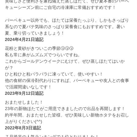
美味しさと便利さを兼ね備えた蒸しほたて、ぜひ夏本番のバーベ
キューシーズン前にご自宅の冷凍庫に常備おすすめです！
バーベキュー以外でも、ほたては栄養たっぷり、しかもさっぱり
系なので夏バテ気味のさっぱり栄養食にもおすすめです。暑い
夏、乗り切っていきましょう！
2024年4月21日追記
花粉と黄砂がきついこの季節🤧🤧🤧
私も常に鼻がムズムズでつらいですね。
これからゴールデンウイークにむけて、ぜひ蒸しほたてはいか
が？
ひと粒ひと粒バラバラに凍っていて、使いやすい！
他の食材の保冷剤代わりにすれば、バーベキューや友人との食事
で活躍間違いなしです！
2023年9月12日追記
おまたせしました！
23年の新物ほたてがご用意できましたので出品を再開します！
約半年間、おまたせした皆様、ぜひ美味しい新物ホタテをお召し
上がりください(^^)
2022年8月3日追記
７月後半の人気ランキングで１位となりました！