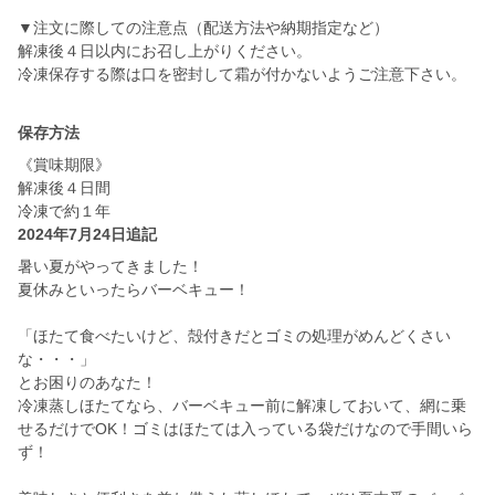
▼注文に際しての注意点（配送方法や納期指定など）
解凍後４日以内にお召し上がりください。
冷凍保存する際は口を密封して霜が付かないようご注意下さい。
保存方法
《賞味期限》
解凍後４日間
冷凍で約１年
2024年7月24日追記
暑い夏がやってきました！
夏休みといったらバーベキュー！
「ほたて食べたいけど、殻付きだとゴミの処理がめんどくさい
な・・・」
とお困りのあなた！
冷凍蒸しほたてなら、バーベキュー前に解凍しておいて、網に乗
せるだけでOK！ゴミはほたては入っている袋だけなので手間いら
ず！