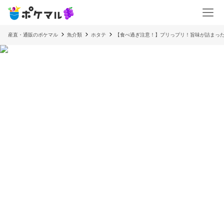
産直・通販のポケマル
魚介類
ホタテ
【食べ過ぎ注意！】プリっプリ！旨味が詰まっ