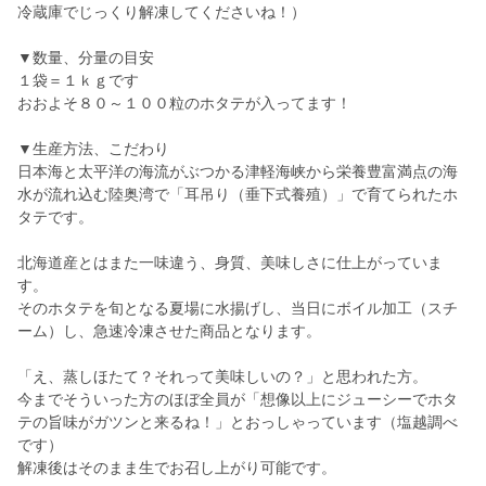
冷蔵庫でじっくり解凍してくださいね！）
▼数量、分量の目安
１袋＝１ｋｇです
おおよそ８０～１００粒のホタテが入ってます！
▼生産方法、こだわり
日本海と太平洋の海流がぶつかる津軽海峡から栄養豊富満点の海
水が流れ込む陸奥湾で「耳吊り（垂下式養殖）」で育てられたホ
タテです。
北海道産とはまた一味違う、身質、美味しさに仕上がっていま
す。
そのホタテを旬となる夏場に水揚げし、当日にボイル加工（スチ
ーム）し、急速冷凍させた商品となります。
「え、蒸しほたて？それって美味しいの？」と思われた方。
今までそういった方のほぼ全員が「想像以上にジューシーでホタ
テの旨味がガツンと来るね！」とおっしゃっています（塩越調べ
です）
解凍後はそのまま生でお召し上がり可能です。