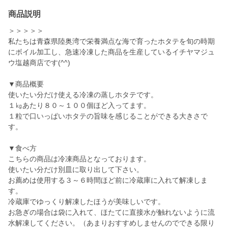
商品説明
＞＞＞＞＞
私たちは青森県陸奥湾で栄養満点な海で育ったホタテを旬の時期
にボイル加工し、急速冷凍した商品を生産しているイチヤマジュ
ウ塩越商店です(^^)
▼商品概要
使いたい分だけ使える冷凍の蒸しホタテです。
１㎏あたり８０～１００個ほど入ってます。
１粒で口いっぱいホタテの旨味を感じることができる大きさで
す。
▼食べ方
こちらの商品は冷凍商品となっております。
使いたい分だけ別皿に取り出して下さい。
お薦めは使用する３～６時間ほど前に冷蔵庫に入れて解凍しま
す。
冷蔵庫でゆっくり解凍したほうが美味しいです。
お急ぎの場合は袋に入れて、ほたてに直接水が触れないように流
水解凍してください。（あまりおすすめしませんのでできる限り