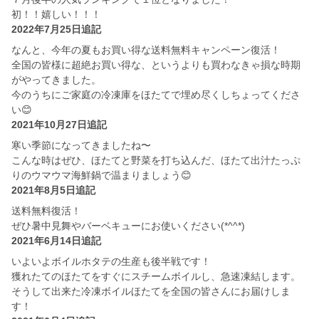
初！！嬉しい！！！
2022年7月25日追記
なんと、今年の夏もお買い得な送料無料キャンペーン復活！
全国の皆様に超絶お買い得な、というよりも買わなきゃ損な時期
がやってきました。
今のうちにご家庭の冷凍庫をほたてで埋め尽くしちょってくださ
い😊
2021年10月27日追記
寒い季節になってきましたね〜
こんな時はぜひ、ほたてと野菜を打ち込んだ、ほたて出汁たっぷ
りのウマウマ海鮮鍋で温まりましょう😊
2021年8月5日追記
送料無料復活！
ぜひ暑中見舞やバーベキューにお使いください(*^^*)
2021年6月14日追記
いよいよボイルホタテの生産も後半戦です！
獲れたてのほたてをすぐにスチームボイルし、急速凍結します。
そうして出来た冷凍ボイルほたてを全国の皆さんにお届けしま
す！