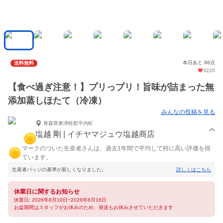
本日あと 98点
送料無料
3220
【食べ過ぎ注意！】プリっプリ！旨味が詰まった無
添加蒸しほたて（冷凍）
みんなの投稿を見る
青森県東津軽郡平内町
塩越 剛 | イチヤマジュウ塩越商店
マークのついた生産者さんは、過去1年間で平均して特に高い評価を得
ています。
生産者バッジの基準が新しくなりました。
詳しくはこちら
休業日に関するお知らせ
休業日: 2026年8月10日~2026年8月16日
お盆期間はスタッフがお休みのため、発送もお休みさせていただきます