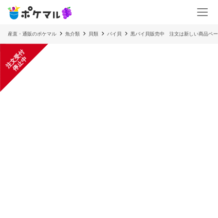
産直・通販のポケマル
魚介類
貝類
バイ貝
黒バイ貝販売中 注文は新しい商品ペー
注
文
受
付
停
止
中