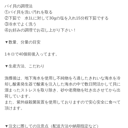
バイ貝の調理法
①バイ貝を洗い汚れを取る
②下茹で 水1Lに対して30gの塩を入れ15分程下茹でする
③冷水でよく洗う
④お好みの調理でお召し上がり下さい！
▼数量、分量の目安
1キロで40個前後入ってます。
▼生産方法、こだわり
漁獲後は、地下海水を使用し不純物をろ過したきれいな海水を冷
却し酸素発生器で酸素を注入した海水の中で数日間活かして貝に
溜まったストレスを取り除き、砂や老廃物を吐き出させてから出
荷しています。
また、紫外線殺菌装置を使用しておりますので安心安全に食べて
頂けます。
▼注文に際しての注意点（配送方法や納期指定など）