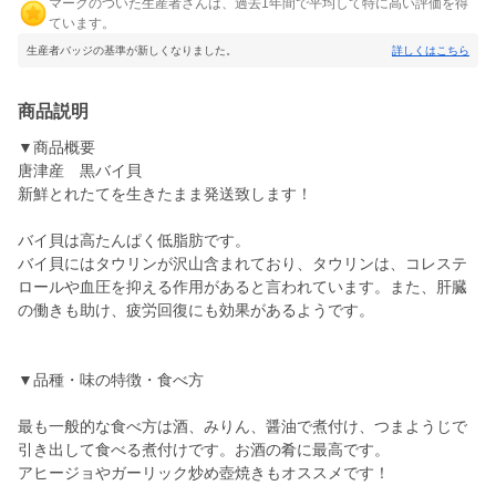
マークのついた生産者さんは、過去1年間で平均して特に高い評価を得
ています。
生産者バッジの基準が新しくなりました。
詳しくはこちら
商品説明
▼商品概要
唐津産 黒バイ貝
新鮮とれたてを生きたまま発送致します！
バイ貝は高たんぱく低脂肪です。
バイ貝にはタウリンが沢山含まれており、タウリンは、コレステ
ロールや血圧を抑える作用があると言われています。また、肝臓
の働きも助け、疲労回復にも効果があるようです。
▼品種・味の特徴・食べ方
最も一般的な食べ方は酒、みりん、醤油で煮付け、つまようじで
引き出して食べる煮付けです。お酒の肴に最高です。
アヒージョやガーリック炒め壺焼きもオススメです！