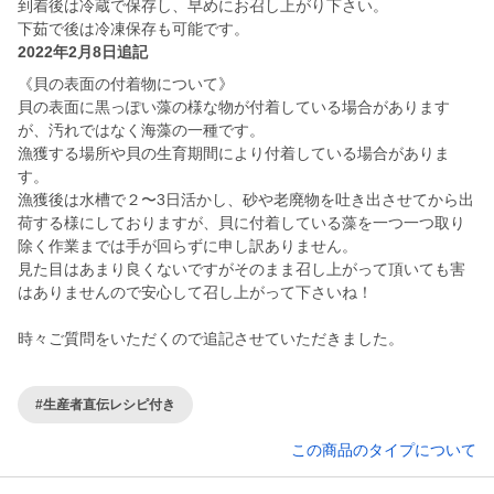
到着後は冷蔵で保存し、早めにお召し上がり下さい。
2022年2月8日追記
《貝の表面の付着物について》
貝の表面に黒っぽい藻の様な物が付着している場合があります
が、汚れではなく海藻の一種です。
漁獲する場所や貝の生育期間により付着している場合がありま
す。
漁獲後は水槽で２〜3日活かし、砂や老廃物を吐き出させてから出
荷する様にしておりますが、貝に付着している藻を一つ一つ取り
除く作業までは手が回らずに申し訳ありません。
見た目はあまり良くないですがそのまま召し上がって頂いても害
はありませんので安心して召し上がって下さいね！
時々ご質問をいただくので追記させていただきました。
#生産者直伝レシピ付き
この商品のタイプについて