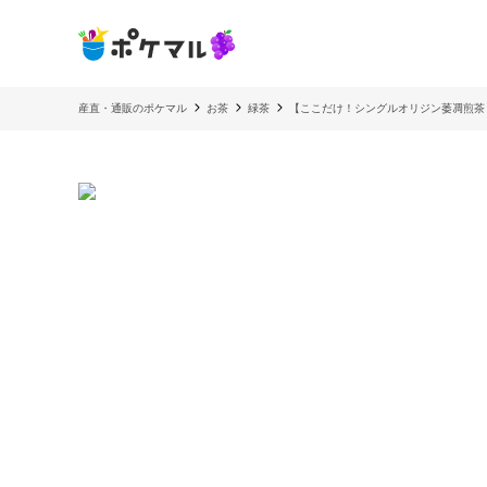
産直・通販のポケマル
お茶
緑茶
【ここだけ！シングルオリジン萎凋煎茶