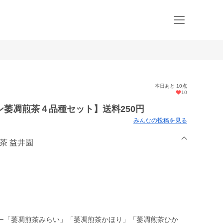
本日あと 10点
10
萎凋煎茶４品種セット】送料250円
みんなの投稿を見る
茶 益井園
ー「萎凋煎茶みらい」「萎凋煎茶かほり」「萎凋煎茶ひか