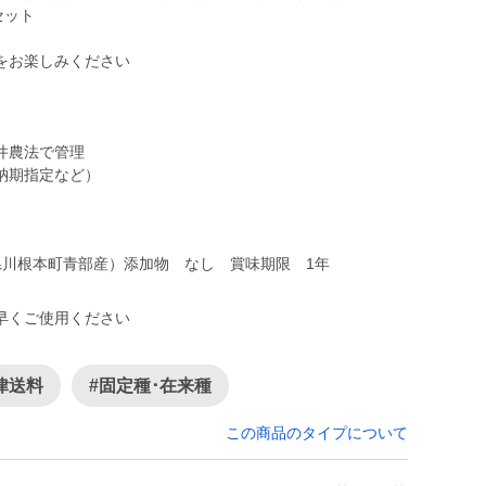
セット
をお楽しみください
井農法で管理
納期指定など）
県川根本町青部産）添加物 なし 賞味期限 1年
早くご使用ください
律送料
#固定種･在来種
この商品のタイプについて