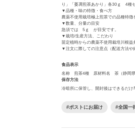
り」「萎凋煎茶あかり」各30ｇ 4種
▼品種・味の特徴・食べ方
農薬不使用栽培極上煎茶での品種特徴
▼数量、分量の目安
急須では 5ｇ が目安です。
▼栽培/生産方法、こだわり
苗定植時からの農薬不使用栽培川根益
▼注文に際しての注意点（配送方法や
食品表示
名称 煎茶4種 原材料名 茶（静岡
保存方法
冷暗所に保管し、開封後はできるだけ
#ポストにお届け
#全国一