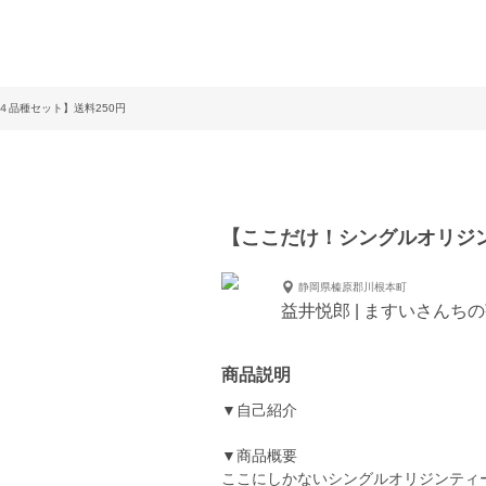
４品種セット】送料250円
【ここだけ！シングルオリジン
静岡県榛原郡川根本町
益井悦郎 | ますいさんちの
商品説明
▼自己紹介
▼商品概要
ここにしかないシングルオリジンティ