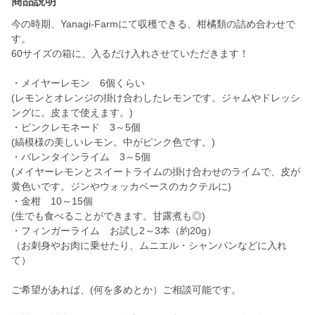
商品説明
今の時期、Yanagi-Farmにて収穫できる、柑橘類の詰め合わせで
す。
60サイズの箱に、入るだけ入れさせていただきます！
・メイヤーレモン 6個くらい
(レモンとオレンジの掛け合わしたレモンです。ジャムやドレッシ
ングに。皮まで使えます。)
・ピンクレモネード 3～5個
(縞模様の美しいレモン。中がピンク色です。)
・バレンタインライム 3～5個
(メイヤーレモンとスイートライムの掛け合わせのライムで、皮が
黄色いです。ジンやウォッカベースのカクテルに)
・金柑 10～15個
(生でも食べることができます。甘露煮も◎)
・フィンガーライム お試し2～3本（約20g）
（お刺身やお肉に乗せたり、ムニエル・シャンパンなどに入れ
て）
ご希望があれば、(何を多めとか）ご相談可能です。