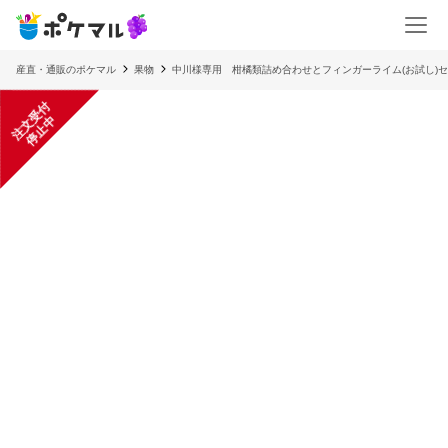
産直・通販のポケマル
果物
中川様専用 柑橘類詰め合わせとフィンガーライム(お試し)
注
文
受
付
停
止
中