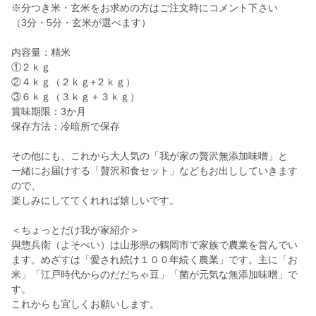
※分つき米・玄米をお求めの方はご注文時にコメント下さい
（3分・5分・玄米が選べます）
内容量：精米
①２ｋｇ
②４ｋｇ（２ｋｇ+２ｋｇ）
③６ｋｇ（３ｋｇ＋３ｋｇ）
賞味期限：3か月
保存方法：冷暗所で保存
その他にも、これから大人気の「我が家の贅沢無添加味噌」と
一緒にお届けする「贅沢和食セット」などもお出ししていきます
ので、
楽しみにしててくれれば嬉しいです。
＜ちょっとだけ我が家紹介＞
與惣兵衛（よそべい）は山形県の鶴岡市で家族で農業を営んでい
ます。めざすは「愛され続け１００年続く農業」です。主に「お
米」「江戸時代からのだだちゃ豆」「菌が元気な無添加味噌」で
す。
これからも宜しくお願いします。