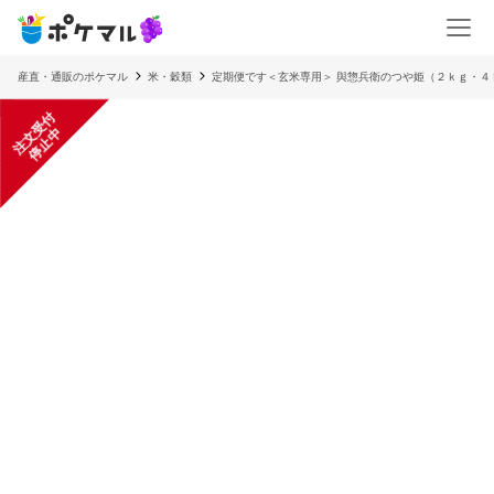
産直・通販のポケマル
米・穀類
定期便です＜玄米専用＞ 與惣兵衛のつや姫（２ｋｇ・４
注
文
受
付
停
止
中