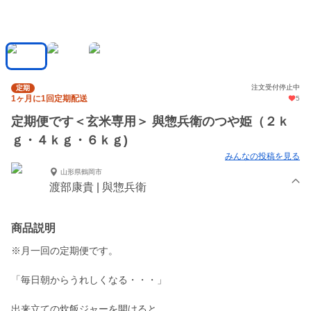
注文受付停止中
定期
1ヶ月に1回定期配送
5
定期便です＜玄米専用＞ 與惣兵衛のつや姫（２ｋ
ｇ・４ｋｇ・６ｋｇ)
みんなの投稿を見る
山形県鶴岡市
渡部康貴 | 與惣兵衛
商品説明
※月一回の定期便です。
「毎日朝からうれしくなる・・・」
出来立ての炊飯ジャーを開けると、