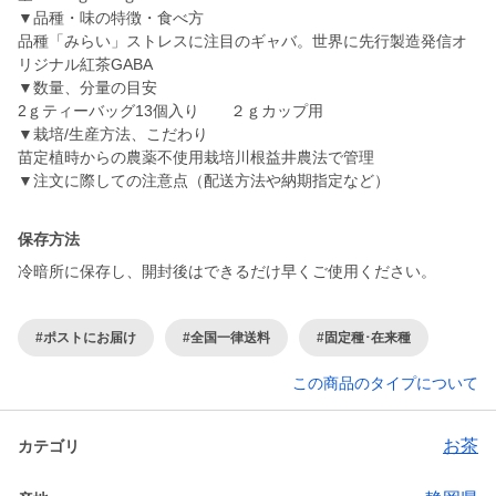
▼品種・味の特徴・食べ方
品種「みらい」ストレスに注目のギャバ。世界に先行製造発信オ
リジナル紅茶GABA
▼数量、分量の目安
2ｇティーバッグ13個入り ２ｇカップ用
▼栽培/生産方法、こだわり
苗定植時からの農薬不使用栽培川根益井農法で管理
▼注文に際しての注意点（配送方法や納期指定など）
保存方法
冷暗所に保存し、開封後はできるだけ早くご使用ください。
#ポストにお届け
#全国一律送料
#固定種･在来種
この商品のタイプについて
お茶
カテゴリ