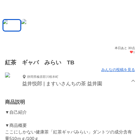
本日あと 30点
1
紅茶 ギャバ みらい TB
みんなの投稿を見る
静岡県榛原郡川根本町
益井悦郎 | ますいさんちの茶 益井園
商品説明
▼自己紹介
▼商品概要
ここにしかない健康茶「紅茶ギャバみらい」ダントツの成分含有
量510ｍｇ/100ｇ