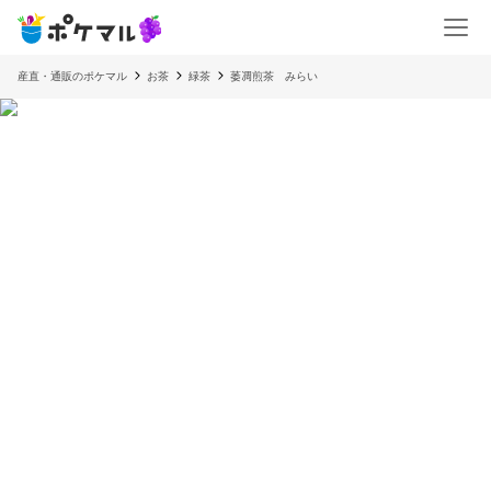
産直・通販のポケマル
お茶
緑茶
萎凋煎茶 みらい