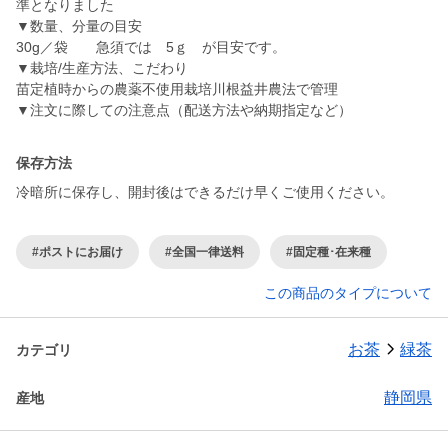
準となりました
▼数量、分量の目安
30g／袋 急須では 5ｇ が目安です。
▼栽培/生産方法、こだわり
苗定植時からの農薬不使用栽培川根益井農法で管理
▼注文に際しての注意点（配送方法や納期指定など）
保存方法
冷暗所に保存し、開封後はできるだけ早くご使用ください。
#ポストにお届け
#全国一律送料
#固定種･在来種
この商品のタイプについて
お茶
緑茶
カテゴリ
静岡県
産地