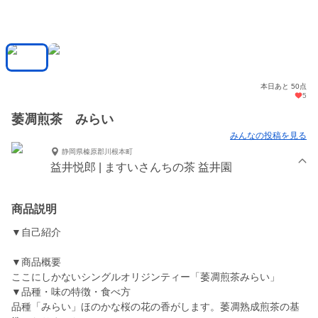
本日あと 50点
5
萎凋煎茶 みらい
みんなの投稿を見る
静岡県榛原郡川根本町
益井悦郎 | ますいさんちの茶 益井園
商品説明
▼自己紹介
▼商品概要
ここにしかないシングルオリジンティー「萎凋煎茶みらい」
▼品種・味の特徴・食べ方
品種「みらい」ほのかな桜の花の香がします。萎凋熟成煎茶の基