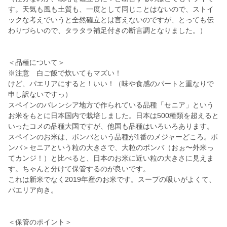
す。天気も風も土質も、一度として同じことはないので、ストイ
ックな考えでいうと全然確立とは言えないのですが、とっても伝
わりづらいので、タラタラ補足付きの断言調となりました。）
＜品種について＞
※注意 白ご飯で炊いてもマズい！
けど、パエリアにすると！いい！（味や食感のパートと重なりで
申し訳ないですっ）
スペインのバレンシア地方で作られている品種「セニア」という
お米をもとに日本国内で栽培しました。日本は500種類を超えると
いったコメの品種大国ですが、他国も品種はいろいろあります。
スペインのお米は、ボンバという品種が1番のメジャーどころ。ボ
ンバ＞セニアという粒の大きさで、大粒のボンバ（おぉ〜外米っ
てカンジ！）と比べると、日本のお米に近い粒の大きさに見えま
す。ちゃんと分けて保管するのが良いです。
これは新米でなく2019年産のお米です。スープの吸いがよくて、
パエリア向き。
＜保管のポイント＞