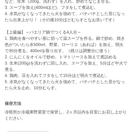
など、生米（200g、洗わず）を入れ、炒めてなじませる。
3. スープを加え(400mlほど)、フタをして煮込む。
4. 水気がなくなってきたら火を強めて、パチパチとした音になっ
たら出来上がり！（その後10分ほどむらすとなお良いです）
【上級編】～パエリア鍋でつくる4人分～
1. 鶏肉を食べやすい形に切って温スープを作る。鍋で炒め、焼き
色がついたら水500ml、野菜、ローリエ（あれば）を加え、弱火
で30分煮る。400mlを取り出す。（残りは調整分に使う）
2. にんにくをオイルで炒め、トマトソースを加えて煮詰める
3. 生米(200g)を洗わずに回し入れ、スープを加え、5分ほど中火で
煮る。
4. 鶏肉、豆を入れてフタをして15分ほど弱火で煮込む。
5. 水気がなくなってきたら火を強めて、パチパチとした音がなっ
保存方法
冷暗所か冷蔵庫野菜室で保管し、2ヶ月以内を目安にお召し上がり
ください。