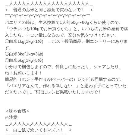
＿人人人人人人人人人人人人人人人人人人人＿
＞ 普通のお米と同じ感覚で買わないで！ ＜
￣Y^Y^Y^Y^Y^Y^Y^Y^Y^Y^Y^Y^Y^Y^Y^Y^￣
パエリアの時は、生米換算で1人前50g〜80gくらい使うので、
「ウチいつも10kgでお米買うから」と、いつものお米の感覚で購
入したら、すごい量になるので、充分お気をつけください。
◯白米1kg(1kg×1袋) ←ポスト投函商品。別エントリーにありま
す。
◯白米3kg(1kg×3袋)
◯白米5kg(1kg×5袋)
小分けで梱包しますので、仲良しに配ったり、シェアしたり、
ね！お願いします！
簡易的（ホント手作りA4ペーパーの）レシピも同梱するので、
「パエリアなんて、作れる気しない...」と思わず手にとっていた
だきたいです。下記にレシピ掲載いたしますので！
＜味や食感＞
※注意
＿人人人人人人人人人人人人人人＿
＞ 白ご飯で炊いてもマズい！ ＜