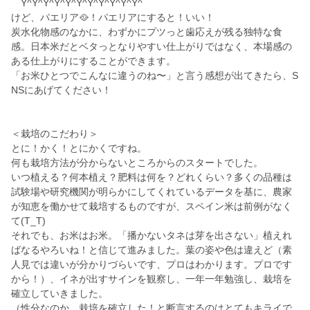
￣Y^Y^Y^Y^Y^Y^Y^Y^Y^Y^Y^￣
けど、パエリア🥘！パエリアにすると！いい！
炭水化物感のなかに、わずかにプツっと歯応えが残る独特な食
感。日本米だとベタっとなりやすい仕上がりではなく、本場感の
ある仕上がりにすることができます。
「お米ひとつでこんなに違うのね〜」と言う感想が出てきたら、S
NSにあげてください！
＜栽培のこだわり＞
とに！かく！とにかくですね。
何も栽培方法が分からないところからのスタートでした。
いつ植える？何本植え？肥料は何を？どれくらい？多くの品種は
試験場や研究機関が明らかにしてくれているデータを基に、農家
が知恵を働かせて栽培するものですが、スペイン米は前例がなく
て(T_T)
それでも、お米はお米。「播かないタネは芽を出さない」植えれ
ばなるやろいね！と信じて進みました。葉の姿や色は違えど（素
人見では違いが分かりづらいです、プロはわかります。プロです
から！）、イネが出すサインを観察し、一年一年勉強し、栽培を
確立していきました。
（性分なのか、栽培を確立した！と断言するのはとてもキライで