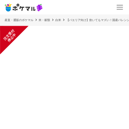
産直・通販のポケマル
米・穀類
白米
【パエリア向け】炊いてもマズい！国産バレンシ
注
文
受
付
停
止
中