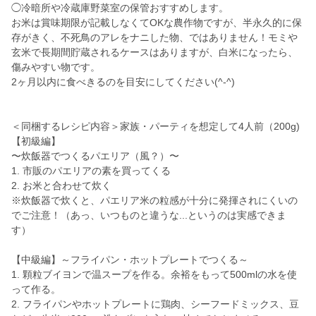
◯冷暗所や冷蔵庫野菜室の保管おすすめします。
お米は賞味期限が記載しなくてOKな農作物ですが、半永久的に保
存がきく、不死鳥のアレをナニした物、ではありません！モミや
玄米で長期間貯蔵されるケースはありますが、白米になったら、
傷みやすい物です。
2ヶ月以内に食べきるのを目安にしてください(^-^)
＜同梱するレシピ内容＞家族・パーティを想定して4人前（200g)
【初級編】
〜炊飯器でつくるパエリア（風？）〜
1. 市販のパエリアの素を買ってくる
2. お米と合わせて炊く
※炊飯器で炊くと、パエリア米の粒感が十分に発揮されにくいの
でご注意！（あっ、いつものと違うな...というのは実感できま
す）
【中級編】～フライパン・ホットプレートでつくる～
1. 顆粒ブイヨンで温スープを作る。余裕をもって500mlの水を使
って作る。
2. フライパンやホットプレートに鶏肉、シーフードミックス、豆