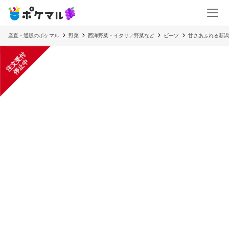
産直・通販のポケマル
野菜
西洋野菜・イタリア野菜など
ビーツ
甘さあふれる新潟
注
文
受
付
停
止
中