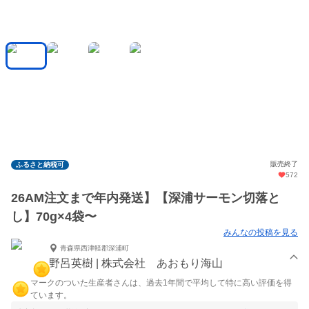
販売終了
ふるさと納税可
572
26AM注文まで年内発送】【深浦サーモン切落と
し】70g×4袋〜
みんなの投稿を見る
青森県西津軽郡深浦町
野呂英樹 | 株式会社 あおもり海山
マークのついた生産者さんは、過去1年間で平均して特に高い評価を得
ています。