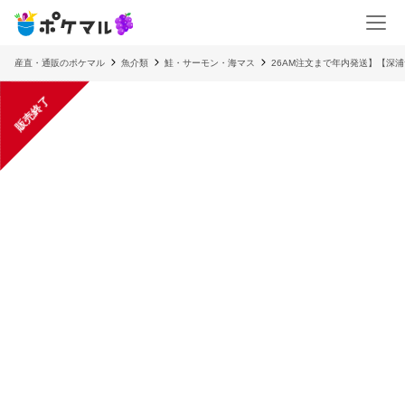
産直・通販のポケマル
魚介類
鮭・サーモン・海マス
26AM注文まで年内発送】【深浦
販売終了