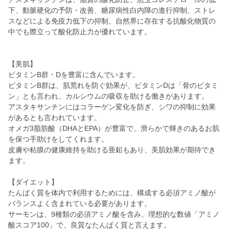
下、動脈硬化の予防・改善、糖尿病性白内障の進行抑制、ストレ
スなどによる免疫力低下の抑制、自然界に存在する抗酸化物質の
中でも際立って酸化防止力が優れています。
【美肌】
ビタミンB群・Dを豊富に含んでいます。
ビタミンB群は、肌荒れを防ぐ効果が、ビタミンDは「骨のビタミ
ン」とも言われ、カルシウムの吸収を助ける働きがあります。
アスタキサンチンにはコラーゲン変化を防ぎ、シワの抑制に効果
があるとも言われています。
オメガ3脂肪酸（DHAとEPA）が豊富で、滑らかで輝きのあるお肌
を保つ手助けをしてくれます。
皮膚や粘膜の健康維持を助ける亜鉛もあり、美肌効果が期待でき
ます。
【ダイエット】
たんぱく質を体内で利用するためには、構成する必須アミノ酸が
バランスよく含まれている必要があります。
サーモンは、9種類の必須アミノ酸を含み、理想的な数値「アミノ
酸スコア100」で、良質なたんぱく質と言えます。