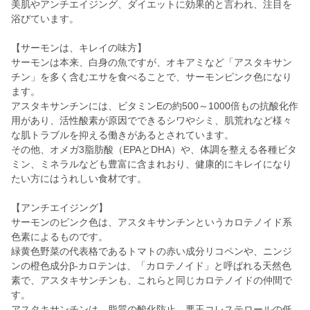
美肌やアンチエイジング、ダイエットに効果的と言われ、注目を
浴びています。
【サーモンは、キレイの味方】
サーモンは本来、白身の魚ですが、オキアミなど「アスタキサン
チン」を多く含むエサを食べることで、サーモンピンク色になり
ます。
アスタキサンチンには、ビタミンEの約500～1000倍もの抗酸化作
用があり、活性酸素が原因でできるシワやシミ、肌荒れなど様々
な肌トラブルを抑える働きがあるとされています。
その他、オメガ3脂肪酸（EPAとDHA）や、体調を整える各種ビタ
ミン、ミネラルなども豊富に含まれおり、健康的にキレイになり
たい方にはうれしい食材です。
【アンチエイジング】
サーモンのピンク色は、アスタキサンチンというカロテノイド系
色素によるものです。
緑黄色野菜の代表格であるトマトの赤い成分リコペンや、ニンジ
ンの橙色成分β-カロテンは、「カロテノイド」と呼ばれる天然色
素で、アスタキサンチンも、これらと同じカロテノイドの仲間で
す。
アスタキサンチンは、脂質の酸化防止、悪玉コレステロールの低