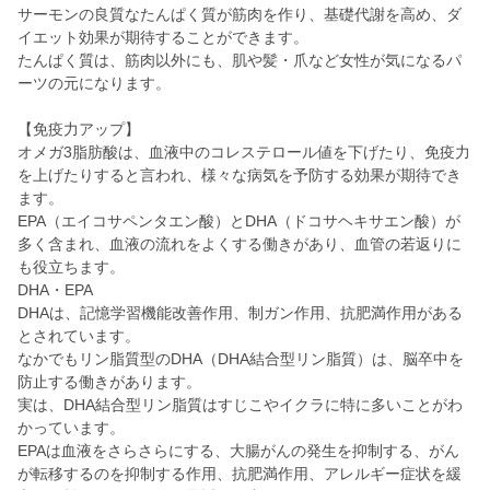
サーモンの良質なたんぱく質が筋肉を作り、基礎代謝を高め、ダ
イエット効果が期待することができます。
たんぱく質は、筋肉以外にも、肌や髪・爪など女性が気になるパ
ーツの元になります。
【免疫力アップ】
オメガ3脂肪酸は、血液中のコレステロール値を下げたり、免疫力
を上げたりすると言われ、様々な病気を予防する効果が期待でき
ます。
EPA（エイコサペンタエン酸）とDHA（ドコサヘキサエン酸）が
多く含まれ、血液の流れをよくする働きがあり、血管の若返りに
も役立ちます。
DHA・EPA
DHAは、記憶学習機能改善作用、制ガン作用、抗肥満作用がある
とされています。
なかでもリン脂質型のDHA（DHA結合型リン脂質）は、脳卒中を
防止する働きがあります。
実は、DHA結合型リン脂質はすじこやイクラに特に多いことがわ
かっています。
EPAは血液をさらさらにする、大腸がんの発生を抑制する、がん
が転移するのを抑制する作用、抗肥満作用、アレルギー症状を緩