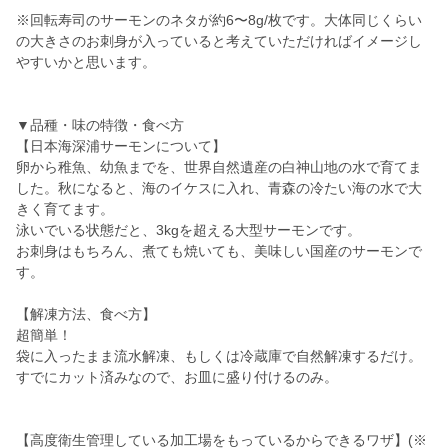
※回転寿司のサーモンのネタが約6〜8g/枚です。大体同じくらい
の大きさのお刺身が入っていると考えていただければイメージし
やすいかと思います。
▼品種・味の特徴・食べ方
【日本海深浦サーモンについて】
卵から稚魚、幼魚までを、世界自然遺産の白神山地の水で育てま
した。秋になると、海のイケスに入れ、青森の冷たい海の水で大
きく育てます。
泳いでいる状態だと、3kgを超える大型サーモンです。
お刺身はもちろん、煮ても焼いても、美味しい国産のサーモンで
す。
【解凍方法、食べ方】
超簡単！
袋に入ったまま流水解凍、もしくは冷蔵庫で自然解凍するだけ。
すでにカット済みなので、お皿に盛り付けるのみ。
【高度衛生管理している加工場をもっているからできるワザ】(※