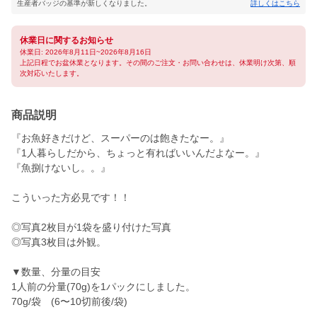
生産者バッジの基準が新しくなりました。
詳しくはこちら
休業日に関するお知らせ
休業日: 2026年8月11日~2026年8月16日
上記日程でお盆休業となります。その間のご注文・お問い合わせは、休業明け次第、順
次対応いたします。
商品説明
『お魚好きだけど、スーパーのは飽きたなー。』
『1人暮らしだから、ちょっと有ればいいんだよなー。』
『魚捌けないし。。』
こういった方必見です！！
◎写真2枚目が1袋を盛り付けた写真
◎写真3枚目は外観。
▼数量、分量の目安
1人前の分量(70g)を1パックにしました。
70g/袋 (6〜10切前後/袋)