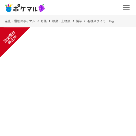
産直・通販のポケマル
野菜
根菜・土物類
菊芋
有機キクイモ 1kg
注
文
受
付
停
止
中