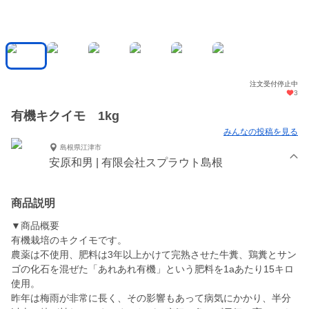
注文受付停止中
3
有機キクイモ 1kg
みんなの投稿を見る
島根県江津市
安原和男 | 有限会社スプラウト島根
商品説明
▼商品概要
有機栽培のキクイモです。
農薬は不使用、肥料は3年以上かけて完熟させた牛糞、鶏糞とサン
ゴの化石を混ぜた「あれあれ有機」という肥料を1aあたり15キロ
使用。
昨年は梅雨が非常に長く、その影響もあって病気にかかり、半分