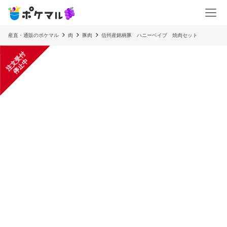
産直・通販のポケマル
肉
豚肉
信州産銘柄豚 ハニーベイブ 焼肉セット
注
文
受
付
停
止
中