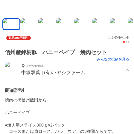
注文受付停止中
商品300円割引
41
信州産銘柄豚 ハニーベイブ 焼肉セット
みんなの投稿を見る
長野県飯田市
中塚双葉 | (有)ハヤシファーム
商品説明
焼肉の街信州飯田から
ハニーベイブ
●焼肉用スライス300ｇ×2パック
ロースまたは肩ロース、バラ、ウデ、の3種類からです。