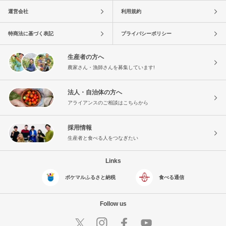
運営会社
利用規約
特商法に基づく表記
プライバシーポリシー
生産者の方へ
農家さん・漁師さんを募集しています!
法人・自治体の方へ
アライアンスのご相談はこちらから
採用情報
生産者と食べる人をつなぎたい
Links
ポケマルふるさと納税
食べる通信
Follow us