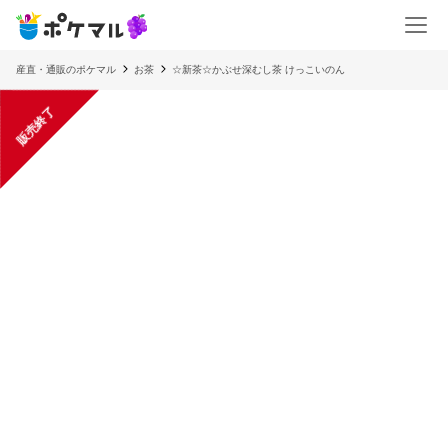
産直・通販のポケマル
お茶
☆新茶☆かぶせ深むし茶 けっこいのん
販売終了