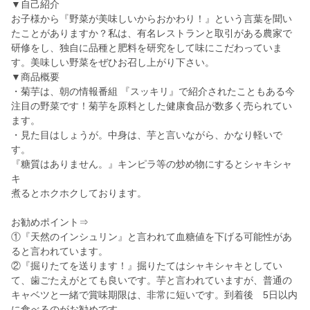
▼自己紹介
お子様から『野菜が美味しいからおかわり！』という言葉を聞い
たことがありますか？私は、有名レストランと取引がある農家で
研修をし、独自に品種と肥料を研究をして味にこだわっていま
す。美味しい野菜をぜひお召し上がり下さい。
▼商品概要
・菊芋は、朝の情報番組 『スッキリ』で紹介されたこともある今
注目の野菜です！菊芋を原料とした健康食品が数多く売られてい
ます。
・見た目はしょうが。中身は、芋と言いながら、かなり軽いで
す。
『糖質はありません。』キンピラ等の炒め物にするとシャキシャ
キ
煮るとホクホクしております。
お勧めポイント⇒
①『天然のインシュリン』と言われて血糖値を下げる可能性があ
ると言われています。
②『掘りたてを送ります！』掘りたてはシャキシャキとしてい
て、歯ごたえがとても良いです。芋と言われていますが、普通の
キャベツと一緒で賞味期限は、非常に短いです。到着後 5日以内
に食べるのがお勧めです。