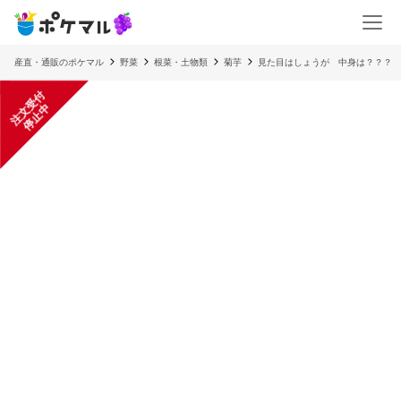
産直・通販のポケマル
野菜
根菜・土物類
菊芋
見た目はしょうが 中身は？？？ 
注
文
受
付
停
止
中