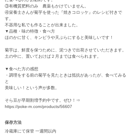
③有機質肥料のみ 農薬もかけていません。
④栄養士さんが菊芋を使った『焼きコロッケ』のレシピ付きで
す。
不器用な私でも作ることが出来ました。
▼品種・味の特徴・食べ方
ほのかに甘く、キンピラや天ぷらにすると美味しいです！
菊芋は、鮮度を保つために、泥つきで出荷させていただきます。
土の中に、置いておけば２月までは食べられます。
▼食べた方の感想
・調理をする前の菊芋を見たときは抵抗があったが、食べてみる
と
美味しい！という声が多数。
そら豆が早期割増予約中です。ぜひ！⇒
https://poke-m.com/products/56607
保存方法
冷蔵庫にて保管 一週間以内