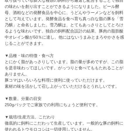
取り扱っている膨大な種類の飼料から厳選し配合することで独自
の味わいを創り出すことができるようになりました。ビール酵
母、酒粕などの発酵食品を中心に、うどんやラーメンなどを飼料
として与えています。発酵食品を食べ育ち真っ白な脂の豚を「雪
乃醸」と命名しました。雪乃醸は、とてもあっさりとしてとろけ
るような味わいです。独自の飼料配合設計の結果、豚肉の脂肪酸
中オレイン酸が50％に達し、他にはないうまみとまろやかさを感
じることができます。
▼品種・味の特徴・食べ方
とにかく脂があっさりしています。脂の量が多めですが、この脂
を是非味わってほしいです。がっつりと食べてももたれることが
ありません。
豚コマはいろいろな料理に便利に使っていただけます。
素材の味を活かして召し上がっていただけるとうれしいです。
▼数量、分量の目安
250gパックでご家族での利用にちょうど便利です。
▼栽培/生産方法、こだわり
徹底的に飼料にこだわって生産しています。一般的な豚の飼料に
使われるトウモロコシは一切使用していません。