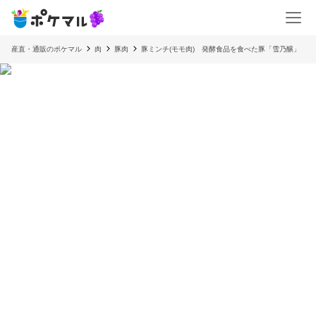
産直・通販のポケマル
肉
豚肉
豚ミンチ(モモ肉) 発酵食品を食べた豚「雪乃醸」