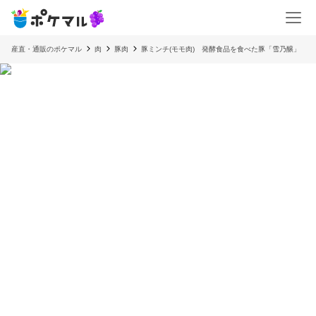
産直・通販のポケマル
肉
豚肉
豚ミンチ(モモ肉) 発酵食品を食べた豚「雪乃醸」