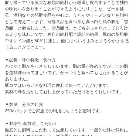
取り扱っている膨大な種類の飼料から厳選し配合することで独自
の味わいを創り出すことができるようになりました。ビール酵
母、酒粕などの発酵食品を中心に、うどんやラーメンなどを飼料
として与えています。発酵食品を食べ育ち真っ白な脂の豚を「雪
乃醸」と命名しました。雪乃醸は、とてもあっさりとしてとろけ
るような味わいです。独自の飼料配合設計の結果、豚肉の脂肪酸
中オレイン酸が50％に達し、他にはないうまみとまろやかさを感
じることができます。
▼品種・味の特徴・食べ方
とにかく脂があっさりしています。脂の量が多めですが、この脂
を是非味わってほしいです。がっつりと食べてももたれることが
ありません。
豚コマはいろいろな料理に便利に使っていただけます。
素材の味を活かして召し上がっていただけるとうれしいです。
▼数量、分量の目安
250gパックでご家族での利用にちょうど便利です。
▼栽培/生産方法、こだわり
徹底的に飼料にこだわって生産しています。一般的な豚の飼料に