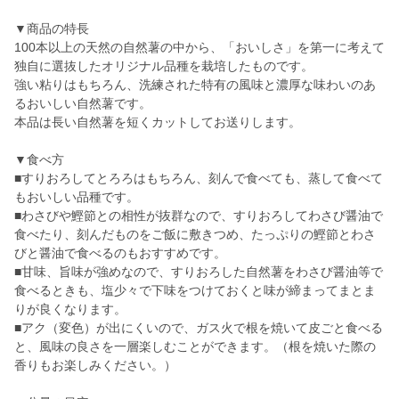
▼商品の特長
100本以上の天然の自然薯の中から、「おいしさ」を第一に考えて
独自に選抜したオリジナル品種を栽培したものです。
強い粘りはもちろん、洗練された特有の風味と濃厚な味わいのあ
るおいしい自然薯です。
本品は長い自然薯を短くカットしてお送りします。
▼食べ方
■すりおろしてとろろはもちろん、刻んで食べても、蒸して食べて
もおいしい品種です。
■わさびや鰹節との相性が抜群なので、すりおろしてわさび醤油で
食べたり、刻んだものをご飯に敷きつめ、たっぷりの鰹節とわさ
びと醤油で食べるのもおすすめです。
■甘味、旨味が強めなので、すりおろした自然薯をわさび醤油等で
食べるときも、塩少々で下味をつけておくと味が締まってまとま
りが良くなります。
■アク（変色）が出にくいので、ガス火で根を焼いて皮ごと食べる
と、風味の良さを一層楽しむことができます。（根を焼いた際の
香りもお楽しみください。）