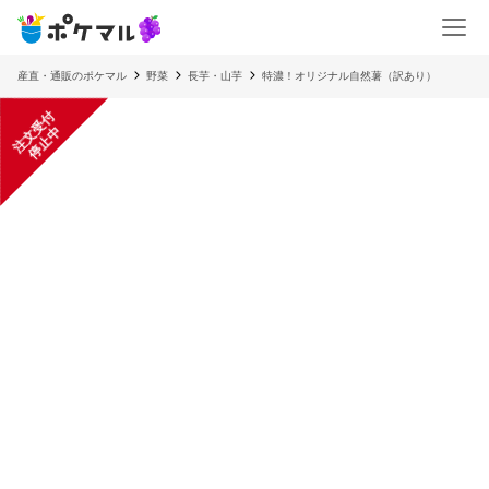
産直・通販のポケマル
野菜
長芋・山芋
特濃！オリジナル自然薯（訳あり）
注
文
受
付
停
止
中