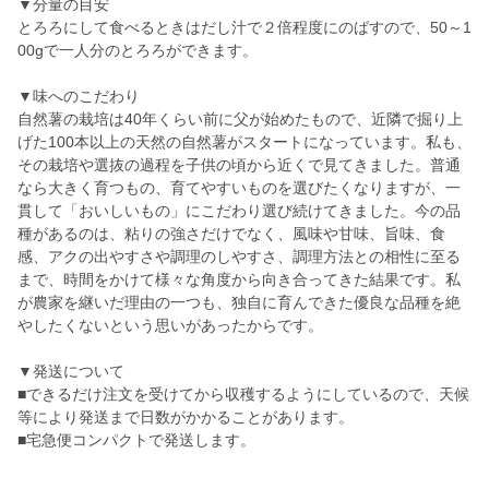
▼分量の目安
とろろにして食べるときはだし汁で２倍程度にのばすので、50～1
00gで一人分のとろろができます。
▼味へのこだわり
自然薯の栽培は40年くらい前に父が始めたもので、近隣で掘り上
げた100本以上の天然の自然薯がスタートになっています。私も、
その栽培や選抜の過程を子供の頃から近くで見てきました。普通
なら大きく育つもの、育てやすいものを選びたくなりますが、一
貫して「おいしいもの」にこだわり選び続けてきました。今の品
種があるのは、粘りの強さだけでなく、風味や甘味、旨味、食
感、アクの出やすさや調理のしやすさ、調理方法との相性に至る
まで、時間をかけて様々な角度から向き合ってきた結果です。私
が農家を継いだ理由の一つも、独自に育んできた優良な品種を絶
やしたくないという思いがあったからです。
▼発送について
■できるだけ注文を受けてから収穫するようにしているので、天候
等により発送まで日数がかかることがあります。
■宅急便コンパクトで発送します。