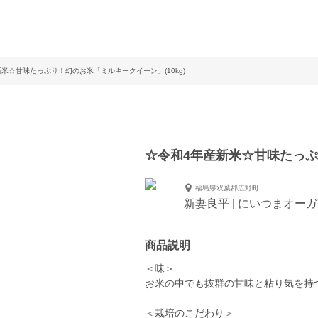
米☆甘味たっぷり！幻のお米「ミルキークイーン」(10kg)
☆令和4年産新米☆甘味たっぷり
福島県双葉郡広野町
新妻良平 | にいつまオー
商品説明
＜味＞
お米の中でも抜群の甘味と粘り気を持
＜栽培のこだわり＞