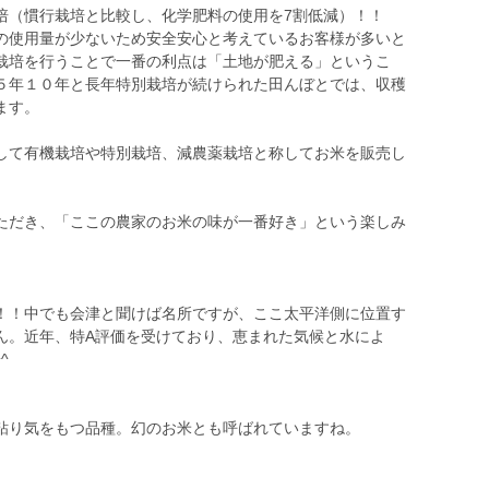
培（慣行栽培と比較し、化学肥料の使用を7割低減）！！
の使用量が少ないため安全安心と考えているお客様が多いと
栽培を行うことで一番の利点は「土地が肥える」というこ
５年１０年と長年特別栽培が続けられた田んぼとでは、収穫
ます。
して有機栽培や特別栽培、減農薬栽培と称してお米を販売し
ただき、「ここの農家のお米の味が一番好き」という楽しみ
！！中でも会津と聞けば名所ですが、ここ太平洋側に位置す
ん。近年、特A評価を受けており、恵まれた気候と水によ
^
粘り気をもつ品種。幻のお米とも呼ばれていますね。