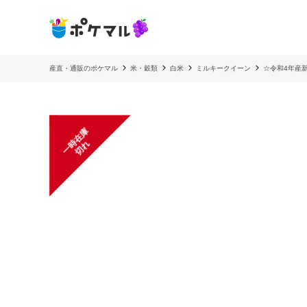
産直・通販のポケマル
米・穀類
白米
ミルキークイーン
☆令和4年産新
一
在
庫
切
時
れ