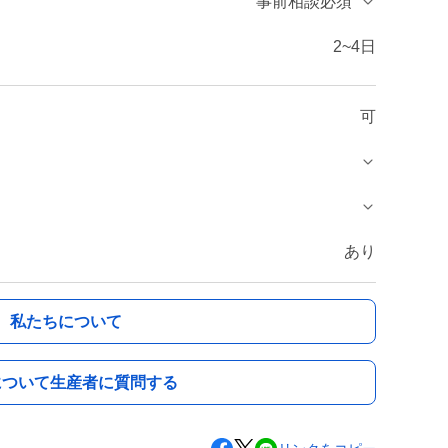
事前相談必須
2~4日
可
あり
私たちについて
について生産者に質問する