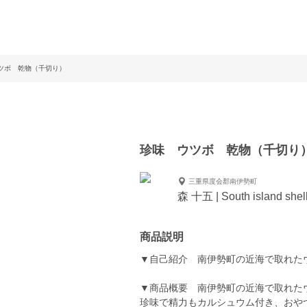
ツボ 乾物（千切り）
珍味 ウツボ 乾物（千切り
三重県度会郡南伊勢町
森 十五 | South island shel
商品説明
▼自己紹介 南伊勢町の近海で取れた
▼商品概要 南伊勢町の近海で取れたウ
珍味で精力もカルシュウム付き、おや