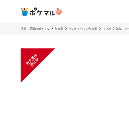
産直・通販のポケマル
魚介類
その他すべての魚介類
ウツボ
珍味 ウ
注
文
受
付
停
止
中