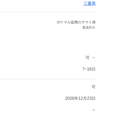
三重県
ポケマル提携のヤマト便
配送区分:
可
7~16日
可
2026年12月23日