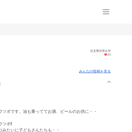
注文受付停止中
35
）
みんなの投稿を見る
l
ウツボです。油も乗っててお酒、ビールのお供に・・
ツボ❗️
つみたいに子どもさんたちも・・