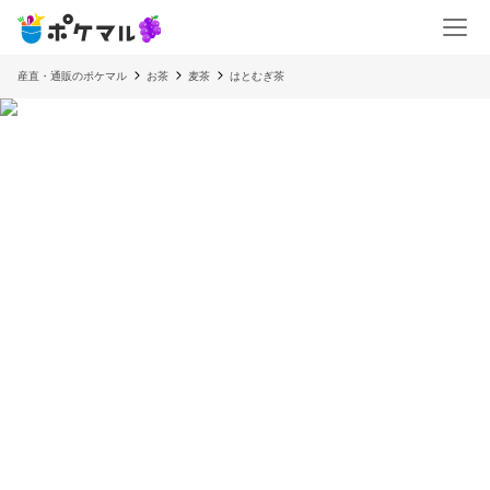
産直・通販のポケマル
お茶
麦茶
はとむぎ茶