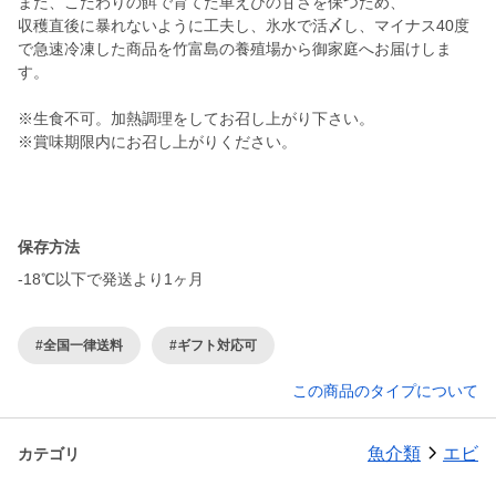
また、こだわりの餌で育てた車えびの甘さを保つため、
収穫直後に暴れないように工夫し、氷水で活〆し、マイナス40度
で急速冷凍した商品を竹富島の養殖場から御家庭へお届けしま
す。
※生食不可。加熱調理をしてお召し上がり下さい。
※賞味期限内にお召し上がりください。
保存方法
-18℃以下で発送より1ヶ月
#全国一律送料
#ギフト対応可
この商品のタイプについて
魚介類
エビ
カテゴリ