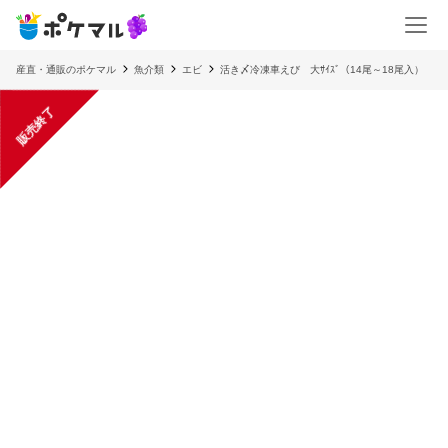
産直・通販のポケマル
魚介類
エビ
活き〆冷凍車えび 大ｻｲｽﾞ（14尾～18尾入）
販売終了