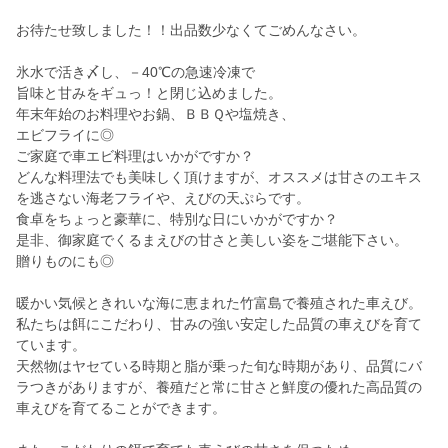
お待たせ致しました！！出品数少なくてごめんなさい。
氷水で活き〆し、－40℃の急速冷凍で
旨味と甘みをギュっ！と閉じ込めました。
年末年始のお料理やお鍋、ＢＢＱや塩焼き、
エビフライに◎
ご家庭で車エビ料理はいかがですか？
どんな料理法でも美味しく頂けますが、オススメは甘さのエキス
を逃さない海老フライや、えびの天ぷらです。
食卓をちょっと豪華に、特別な日にいかがですか？
是非、御家庭でくるまえびの甘さと美しい姿をご堪能下さい。
贈りものにも◎
暖かい気候ときれいな海に恵まれた竹富島で養殖された車えび。
私たちは餌にこだわり、甘みの強い安定した品質の車えびを育て
ています。
天然物はヤセている時期と脂が乗った旬な時期があり、品質にバ
ラつきがありますが、養殖だと常に甘さと鮮度の優れた高品質の
車えびを育てることができます。