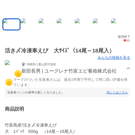
販売終了
60
活き〆冷凍車えび 大ｻｲｽﾞ（14尾～18尾入）
みんなの投稿を見る
沖縄県八重山郡竹富町
新田長男 | ユーグレナ竹富エビ養殖株式会社
マークのついた生産者さんは、過去1年間で平均して特に高い評価を得
ています。
生産者バッジの基準が新しくなりました。
詳しくはこちら
商品説明
竹富島産!活き〆冷凍車えび
大 1ﾊﾟｯｸ 500g （14尾～18尾入）